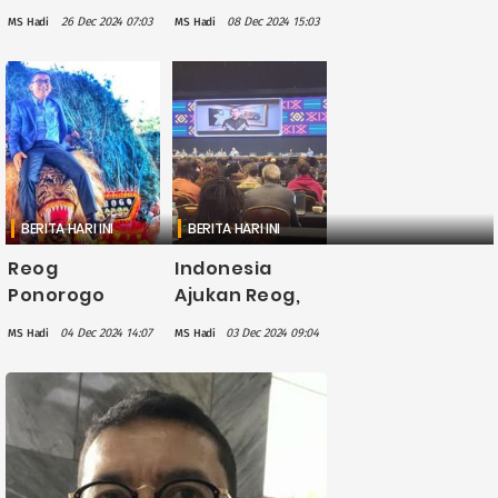
Menbud Fadli
Warisan
26 Dec 2024 07:03
08 Dec 2024 15:03
MS Hadi
MS Hadi
Zon Yakin Akan
Budaya
Jadi Ikon
Takbenda
Museum
Kemanusiaan
Sejarah di
UNESCO
Indonesia
BERITA HARI INI
BERITA HARI INI
Reog
Indonesia
Ponorogo
Ajukan Reog,
Resmi Jadi
Kebaya, dan
04 Dec 2024 14:07
03 Dec 2024 09:04
MS Hadi
MS Hadi
Warisan
Kolintang Jadi
Budaya
Warisan Dunia
UNESCO, Fadli
ke UNESCO
Zon: Ini Seruan
Melestarikan
Warisan Ini