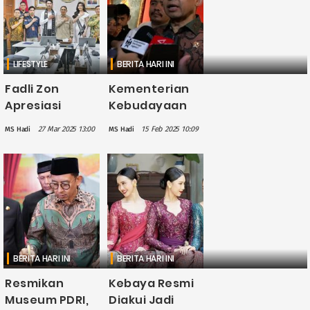
Agustus 2025
Global
LIFESTYLE
BERITA HARI INI
Fadli Zon
Kementerian
Apresiasi
Kebudayaan
Yayasan
Catat Ada 228
27 Mar 2025 13:00
15 Feb 2025 10:09
MS Hadi
MS Hadi
Putera Puteri
Cagar Budaya
Kebudayaan
Nasional
Konsisten
Libatkan
Generasi Muda
Lestarikan
Budaya
BERITA HARI INI
BERITA HARI INI
Resmikan
Kebaya Resmi
Museum PDRI,
Diakui Jadi