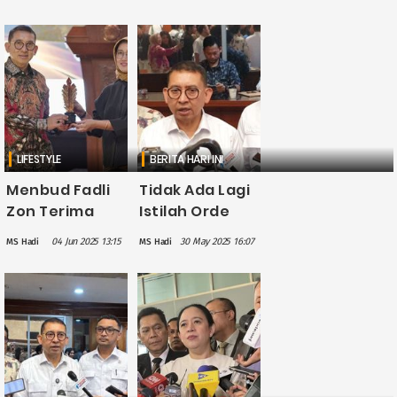
Penerjemah
Penerjemah
dan Promotor
dan Promotor
Sastra, Genjot
Sastra, Genjot
Eksistensi
Eksistensi
Karya
Karya
Indonesia di
Indonesia di
Dunia
Dunia
LIFESTYLE
BERITA HARI INI
Menbud Fadli
Tidak Ada Lagi
Zon Terima
Istilah Orde
Anugerah
Lama dalam
04 Jun 2025 13:15
30 May 2025 16:07
MS Hadi
MS Hadi
Praba
Penulisan
Nawasena
Ulang Sejarah
Budaya 2025
Indonesia, Ini
dari UNS
Alasannya