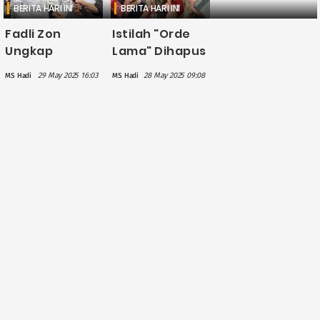
BERITA HARI INI
BERITA HARI INI
Fadli Zon
Istilah "Orde
Ungkap
Lama" Dihapus
Anggaran
dalam
29 May 2025 16:03
28 May 2025 09:08
MS Hadi
MS Hadi
Penulisan
Penulisan
Ulang Sejarah
Ulang Sejarah,
Sekitar Rp9
Puan: Jangan
miliar
Sampai Ada
yang
Dihilangkan