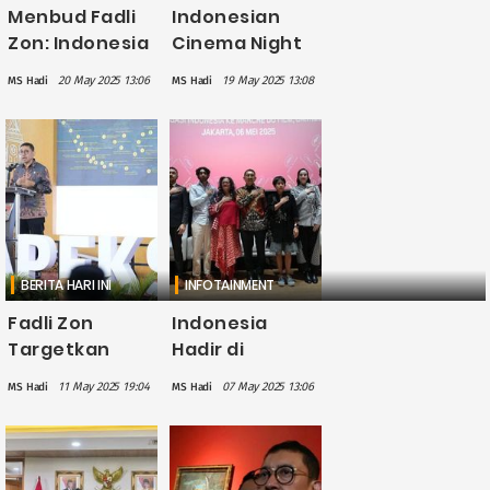
Menbud Fadli
Indonesian
Zon: Indonesia
Cinema Night
Siap Hadir
di Cannes
20 May 2025 13:06
19 May 2025 13:08
MS Hadi
MS Hadi
Berpartisipasi
2025, Menbud
Aktif di Venice
Ajak Para
Film Festival
Sineas Dunia
2025
Bikin Film di
Indonesia
BERITA HARI INI
INFOTAINMENT
Fadli Zon
Indonesia
Targetkan
Hadir di
Penulisan
Cannes 2025,
11 May 2025 19:04
07 May 2025 13:06
MS Hadi
MS Hadi
Sejarah
Perkuat
Indonesia
Langkah
Versi Terbaru
Menuju
Rampung
Industri Film