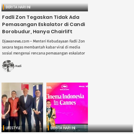
BERITA HARI INI
Fadli Zon Tegaskan Tidak Ada
Pemasangan Eskalator di Candi
Borobudur, Hanya Chairlift
Djawanews.com – Menteri Kebudayaan Fadli Zon
secara tegas membantah kabar viral di media
sosial mengenai rencana pemasangan eskalator
di Candi Borobudur. Dia mengatakan pihaknya
kini mengupayakan pemasangan ....
MS Hadi
LIFESTYLE
BERITA HARI INI