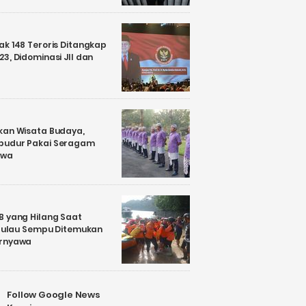
k 148 Teroris Ditangkap
3, Didominasi JII dan
kan Wisata Budaya,
budur Pakai Seragam
awa
B yang Hilang Saat
i Pulau Sempu Ditemukan
ernyawa
Follow Google News