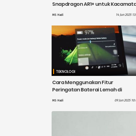
Snapdragon AR1+ untuk Kacamat
Pintar, Tak Perlu Koneksi Ponsel
14 Jun 2025 13
MS Hadi
atau Internet
TEKNOLOGI
Cara Menggunakan Fitur
Peringatan Baterai Lemah di
Windows 11
09 Jun 2025 10:
MS Hadi