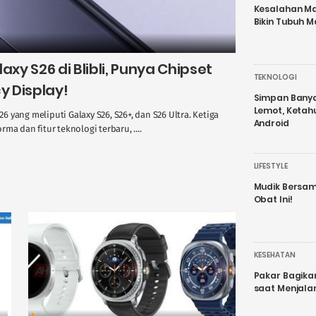
Kesalahan Ma
Bikin Tubuh M
xy S26 di Blibli, Punya Chipset
TEKNOLOGI
y Display!
Simpan Banyak
Lemot, Ketah
yang meliputi Galaxy S26, S26+, dan S26 Ultra. Ketiga
Android
a dan fitur teknologi terbaru, ....
LIFESTYLE
Mudik Bersam
Obat Ini!
KESEHATAN
Pakar Bagika
saat Menjal