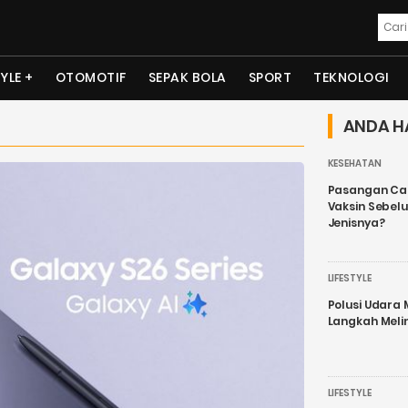
TYLE
OTOMOTIF
SEPAK BOLA
SPORT
TEKNOLOGI
ANDA H
KESEHATAN
Pasangan Cal
Vaksin Sebel
Jenisnya?
LIFESTYLE
Polusi Udara
Langkah Meli
LIFESTYLE