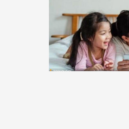
TEKNOLOGI
Texas Kaji RUU Pembatasan 
Bawah 18 Tahun
Djawanews.com – Negara bagian Amerika Serik
yang membatasi akses media sosial bagi anak-
undang (RUU) ini ....
MS Hadi