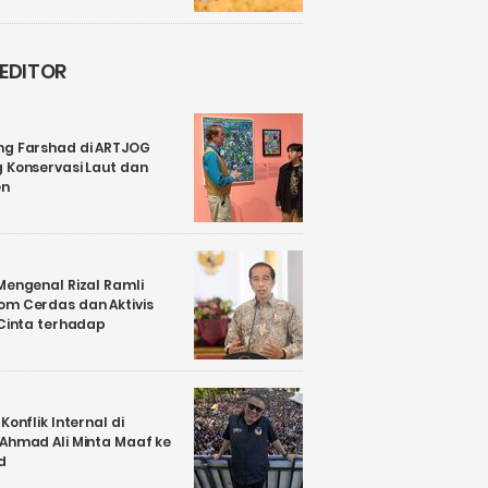
 EDITOR
ng Farshad di ARTJOG
 Konservasi Laut dan
en
Mengenal Rizal Ramli
om Cerdas dan Aktivis
 Cinta terhadap
Konflik Internal di
 Ahmad Ali Minta Maaf ke
d