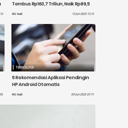
a
Tembus Rp163,7 Triliun, Naik Rp89,5
Triliun
:13
13 Jun 2025 13:13
MS Hadi
TEKNOLOGI
5 Rekomendasi Aplikasi Pendingin
HP Android Otomatis
05
09 Jun 2025 07:11
MS Hadi