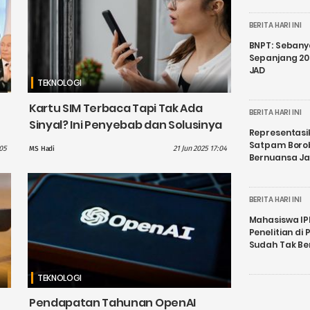
BERITA HARI INI
BNPT: Sebanya
Sepanjang 202
JAD
TEKNOLOGI
Kartu SIM Terbaca Tapi Tak Ada
BERITA HARI INI
Sinyal? Ini Penyebab dan Solusinya
Representasi
Satpam Boro
:05
21 Jun 2025 17:04
MS Hadi
Bernuansa J
BERITA HARI INI
Mahasiswa IP
Penelitian d
Sudah Tak B
TEKNOLOGI
Pendapatan Tahunan OpenAI