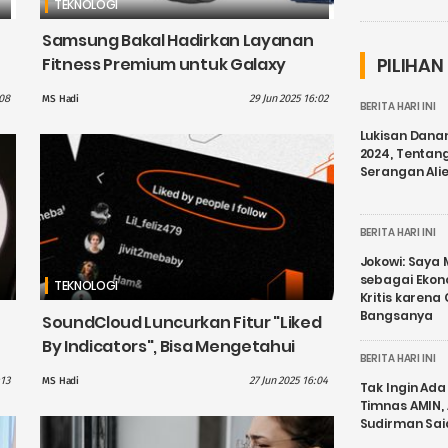
TEKNOLOGI
Samsung Bakal Hadirkan Layanan
Fitness Premium untuk Galaxy
PILIHAN
Watch dan Galaxy Ring
:08
29 Jun 2025 16:02
MS Hadi
BERITA HARI INI
Lukisan Dana
2024, Tentang
Serangan Ali
BERITA HARI INI
Jokowi: Saya 
sebagai Ekon
TEKNOLOGI
Kritis karena
Bangsanya
SoundCloud Luncurkan Fitur "Liked
By Indicators", Bisa Mengetahui
BERITA HARI INI
Siapa Saja yang Menyukai Sebuah
:13
27 Jun 2025 16:04
MS Hadi
Tak Ingin Ada 
Lagu
Timnas AMIN,
Sudirman Sai