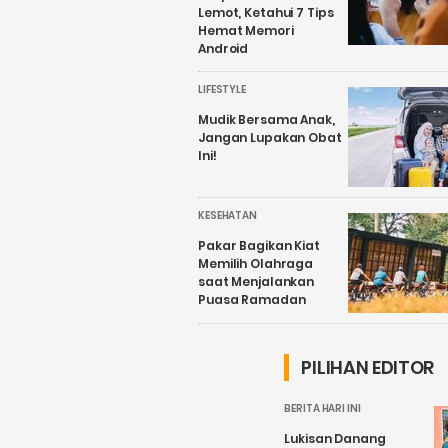
Lemot, Ketahui 7 Tips
Hemat Memori
Android
LIFESTYLE
Mudik Bersama Anak,
Jangan Lupakan Obat
Ini!
KESEHATAN
Pakar Bagikan Kiat
Memilih Olahraga
saat Menjalankan
Puasa Ramadan
PILIHAN EDITOR
BERITA HARI INI
Lukisan Danang