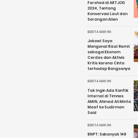
Farshad di ARTJOG
2024, Tentang
Konservasi Laut dan
Serangan Alien
BERITA HARI INI
Jokowi: Saya
Mengenal Rizal Ramli
sebagai Ekonom
Cerdas dan Aktivis
Kritis karena Cinta
terhadap Bangsanya
BERITA HARI INI
Tak Ingin Ada Konflik
Internal di Timnas
AMIN, Ahmad Ali Minta
Maaf ke Sudirman
Said
BERITA HARI INI
BNPT: Sebanyak 148