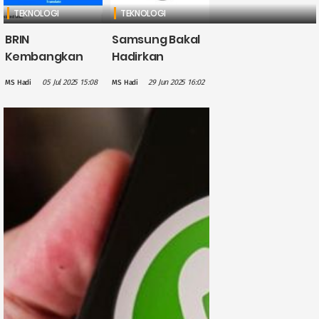
TEKNOLOGI
TEKNOLOGI
BRIN
Samsung Bakal
Kembangkan
Hadirkan
Terjemahan
Layanan Fitness
05 Jul 2025 15:08
29 Jun 2025 16:02
MS Hadi
MS Hadi
Berbasis AI
Premium untuk
untuk Bahasa
Galaxy Watch
Bugis, Upaya
dan Galaxy Ring
Lestarikan
Bahasa Daerah