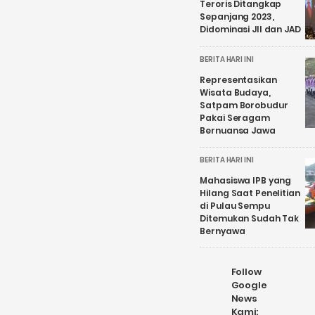
Teroris Ditangkap
Sepanjang 2023,
Didominasi JII dan JAD
BERITA HARI INI
Representasikan
Wisata Budaya,
Satpam Borobudur
Pakai Seragam
Bernuansa Jawa
BERITA HARI INI
Mahasiswa IPB yang
Hilang Saat Penelitian
di Pulau Sempu
Ditemukan Sudah Tak
Bernyawa
Follow
Google
News
Kami: