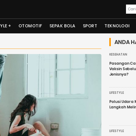
TYLE
OTOMOTIF
SEPAK BOLA
SPORT
TEKNOLOGI
ANDA H
KESEHATAN
Pasangan Cal
Vaksin Sebel
Jenisnya?
LIFESTYLE
Polusi Udara
Langkah Meli
LIFESTYLE