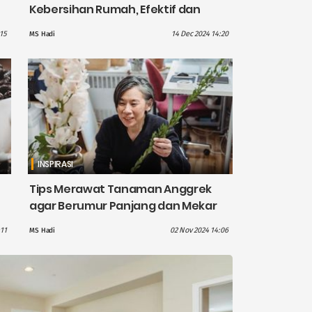
Kebersihan Rumah, Efektif dan
Mudah Dilakukan
15
14 Dec 2024 14:20
MS Hadi
INSPIRASI
Tips Merawat Tanaman Anggrek
agar Berumur Panjang dan Mekar
Sempurna
11
02 Nov 2024 14:06
MS Hadi