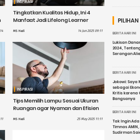
INSPIRASI
Tingkatkan Kualitas Hidup, Ini 4
n
Manfaat Jadi Lifelong Learner
PILIHAN
:14
14 Jun 2025 09:11
MS Hadi
BERITA HARI INI
Lukisan Dana
2024, Tentang
Serangan Ali
BERITA HARI INI
Jokowi: Saya 
sebagai Ekon
INSPIRASI
Kritis karena
Bangsanya
Tips Memilih Lampu Sesuai Ukuran
Ruangan agar Nyaman dan Efisien
BERITA HARI INI
:11
25 May 2025 11:11
MS Hadi
Tak Ingin Ada 
Timnas AMIN,
Sudirman Sai