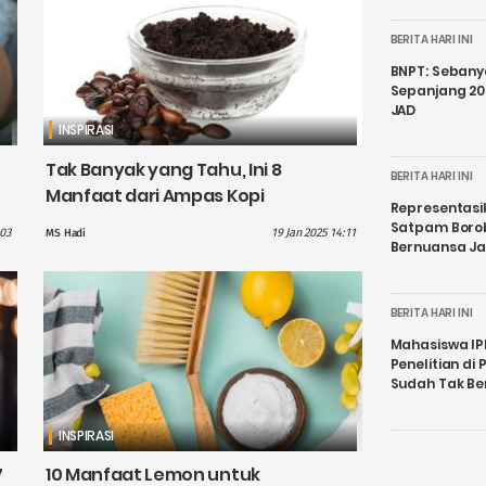
BERITA HARI INI
BNPT: Sebanya
Sepanjang 202
JAD
INSPIRASI
Tak Banyak yang Tahu, Ini 8
BERITA HARI INI
Manfaat dari Ampas Kopi
Representasi
Satpam Boro
03
19 Jan 2025 14:11
MS Hadi
Bernuansa J
BERITA HARI INI
Mahasiswa IP
Penelitian d
Sudah Tak B
INSPIRASI
7
10 Manfaat Lemon untuk