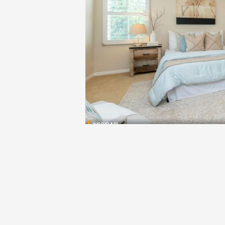
INSPIRASI
Tips Mengatasi Kamar Tidu
Nyaman
Djawanews.com – Kamar tidur yang pengap bi
masalah seperti tumbuhnya jamur. Udara yang 
menyebabkan suasana ....
MS Hadi