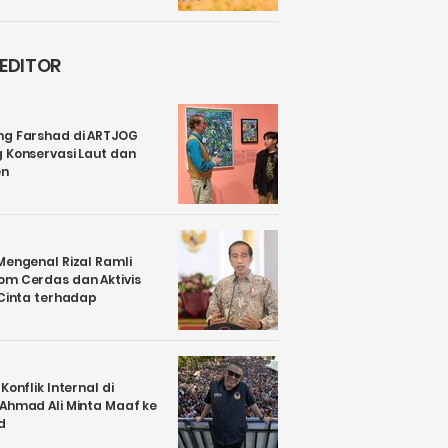
 EDITOR
ng Farshad di ARTJOG
 Konservasi Laut dan
en
Mengenal Rizal Ramli
om Cerdas dan Aktivis
 Cinta terhadap
Konflik Internal di
 Ahmad Ali Minta Maaf ke
d