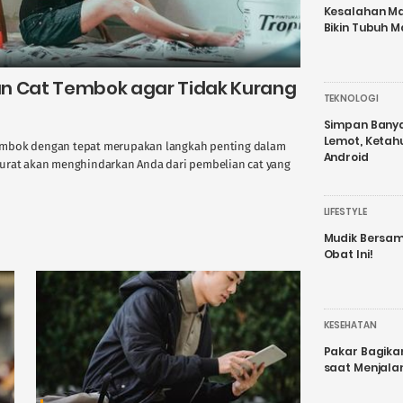
Kesalahan Ma
Bikin Tubuh M
n Cat Tembok agar Tidak Kurang
TEKNOLOGI
Simpan Banyak
Lemot, Ketah
embok dengan tepat merupakan langkah penting dalam
Android
urat akan menghindarkan Anda dari pembelian cat yang
LIFESTYLE
Mudik Bersam
Obat Ini!
KESEHATAN
Pakar Bagika
saat Menjal