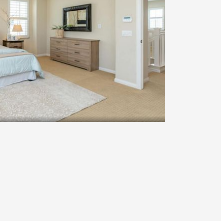
r Pengap Agar Lebih Segar dan
sa membuat tidur kurang nyaman dan menimbulkan
tidak segar dan kelembapan berlebihan dapat