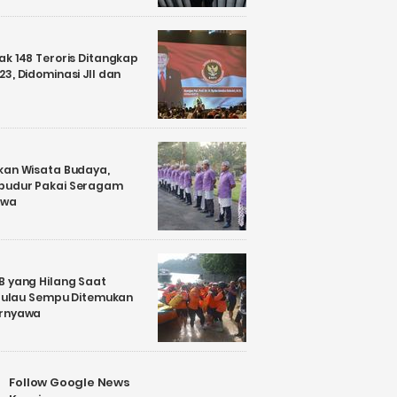
k 148 Teroris Ditangkap
3, Didominasi JII dan
kan Wisata Budaya,
budur Pakai Seragam
awa
B yang Hilang Saat
i Pulau Sempu Ditemukan
ernyawa
Follow Google News