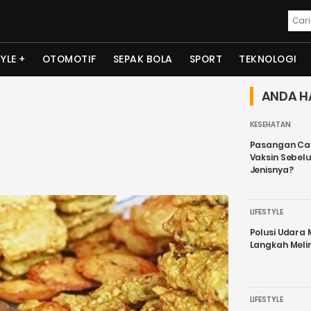
TYLE
OTOMOTIF
SEPAK BOLA
SPORT
TEKNOLOGI
ANDA H
KESEHATAN
Pasangan Cal
Vaksin Sebel
Jenisnya?
LIFESTYLE
Polusi Udara
Langkah Meli
LIFESTYLE