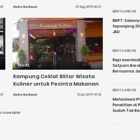
Tampil Kusam
:35
07 Aug 2019 00:21
Almira Novitasari
BERITA HARI INI
BNPT: Sebanya
Sepanjang 202
JAD
BERITA HARI INI
Representasi
TRAVEL
Satpam Boro
Bernuansa J
Kampung Coklat Blitar Wisata
Kuliner untuk Pecinta Makanan
Manis
BERITA HARI INI
:51
12 Jun 2019 10:18
Almira Novitasari
Mahasiswa IP
Penelitian d
Sudah Tak B
o more data