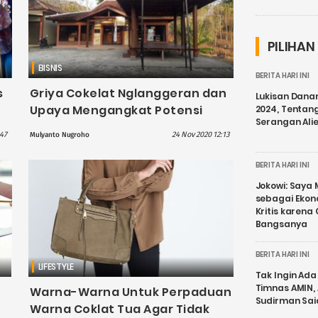
PILIHAN
BISNIS
BERITA HARI INI
s
Griya Cokelat Nglanggeran dan
Lukisan Dana
Upaya Mengangkat Potensi
2024, Tentang
Serangan Ali
Kakao di Gunungkidul
47
24 Nov 2020 12:13
Mulyanto Nugroho
BERITA HARI INI
Jokowi: Saya 
sebagai Ekon
Kritis karena
Bangsanya
BERITA HARI INI
LIFESTYLE
Tak Ingin Ada 
Timnas AMIN,
Warna-Warna Untuk Perpaduan
Sudirman Sai
Warna Coklat Tua Agar Tidak