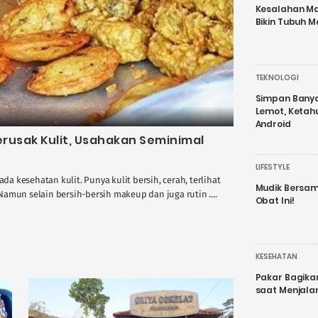
Kesalahan Ma
Bikin Tubuh M
TEKNOLOGI
Simpan Banyak
Lemot, Ketah
Android
erusak Kulit, Usahakan Seminimal
LIFESTYLE
 kesehatan kulit. Punya kulit bersih, cerah, terlihat
Mudik Bersam
amun selain bersih-bersih makeup dan juga rutin ....
Obat Ini!
KESEHATAN
Pakar Bagika
saat Menjal