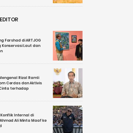
 EDITOR
ng Farshad di ARTJOG
 Konservasi Laut dan
en
Mengenal Rizal Ramli
om Cerdas dan Aktivis
 Cinta terhadap
Konflik Internal di
 Ahmad Ali Minta Maaf ke
d