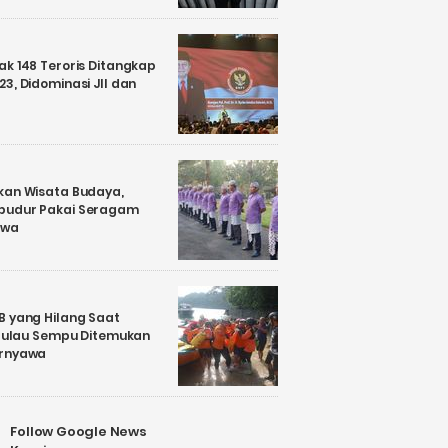
k 148 Teroris Ditangkap
3, Didominasi JII dan
kan Wisata Budaya,
budur Pakai Seragam
awa
B yang Hilang Saat
i Pulau Sempu Ditemukan
ernyawa
Follow Google News