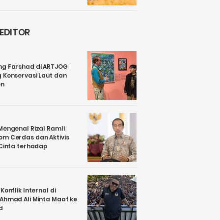
 EDITOR
ng Farshad di ARTJOG
 Konservasi Laut dan
en
Mengenal Rizal Ramli
om Cerdas dan Aktivis
 Cinta terhadap
Konflik Internal di
 Ahmad Ali Minta Maaf ke
d