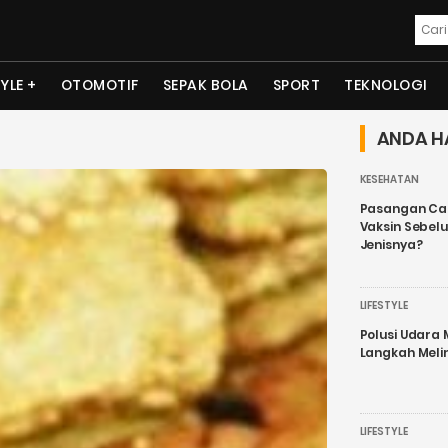
TYLE
OTOMOTIF
SEPAK BOLA
SPORT
TEKNOLOGI
ANDA H
KESEHATAN
Pasangan Cal
Vaksin Sebel
Jenisnya?
LIFESTYLE
Polusi Udara
Langkah Meli
LIFESTYLE