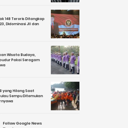
k 148 Teroris Ditangkap
3, Didominasi JII dan
kan Wisata Budaya,
budur Pakai Seragam
awa
B yang Hilang Saat
i Pulau Sempu Ditemukan
ernyawa
Follow Google News