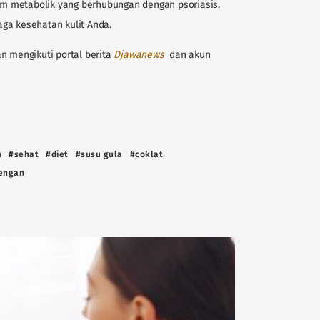
rom metabolik yang berhubungan dengan psoriasis.
ga kesehatan kulit Anda.
n mengikuti portal berita
Djawanews
dan akun
n
#sehat
#diet
#susu gula
#coklat
engan