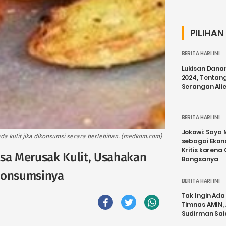
PILIHAN
BERITA HARI INI
Lukisan Dana
2024, Tentang
Serangan Ali
BERITA HARI INI
Jokowi: Saya 
a kulit jika dikonsumsi secara berlebihan. (medkom.com)
sebagai Ekon
Kritis karena
isa Merusak Kulit, Usahakan
Bangsanya
gonsumsinya
BERITA HARI INI
Tak Ingin Ada 
Timnas AMIN,
Sudirman Sai