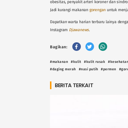
obesitas, penyakit arteri koroner dan sind
Jadi kurangi makanan
gorengan
untuk menja
Dapatkan warta harian terbaru lainya denga
Instagram
Djawanews
.
Bagikan:
#makanan
#kulit
#kulit rusak
#kesehata
#daging merah
#nasi putih
#permen
#gor
BERITA TERKAIT