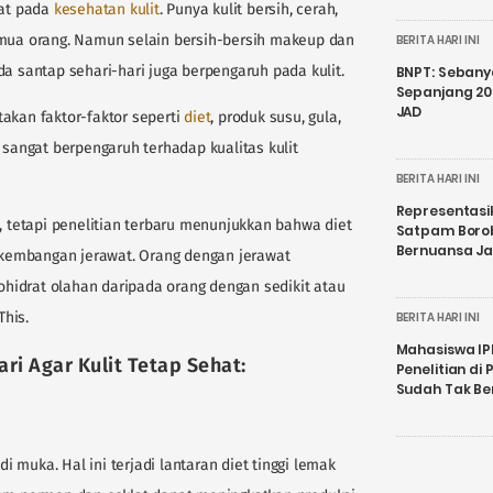
at pada
kesehatan kulit
. Punya kulit bersih, cerah,
emua orang. Namun selain bersih-bersih makeup dan
BERITA HARI INI
da santap sehari-hari juga berpengaruh pada kulit.
BNPT: Sebanya
Sepanjang 202
JAD
akan faktor-faktor seperti
diet
, produk susu, gula,
 sangat berpengaruh terhadap kualitas kulit
BERITA HARI INI
Representasi
i, tetapi penelitian terbaru menunjukkan bahwa diet
Satpam Boro
Bernuansa J
kembangan jerawat. Orang dengan jerawat
hidrat olahan daripada orang dengan sedikit atau
This.
BERITA HARI INI
Mahasiswa IP
i Agar Kulit Tetap Sehat:
Penelitian d
Sudah Tak B
 muka. Hal ini terjadi lantaran diet tinggi lemak