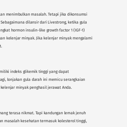
an menimbulkan masalah. Tetapi jika dikonsumsi
Sebagaimana dilansir dari Livestrong, ketika gula
gkat hormon insulin-like growth factor 1 (IGF-1)
kan kelenjar minyak. Jika kelenjar minyak mengalami
t.
miliki indeks glikemik tinggi yang dapat
agi, lonjakan gula darah ini memicu serangkaian
kelenjar minyak penghasil jerawat Anda.
ng terasa nikmat. Tapi kandungan lemak jenuh
an masalah kesehatan termasuk kolesterol tinggi,