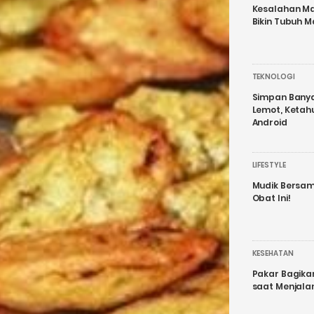
Kesalahan Ma
Bikin Tubuh M
TEKNOLOGI
Simpan Banyak
Lemot, Ketah
Android
LIFESTYLE
Mudik Bersam
Obat Ini!
KESEHATAN
Pakar Bagika
saat Menjal