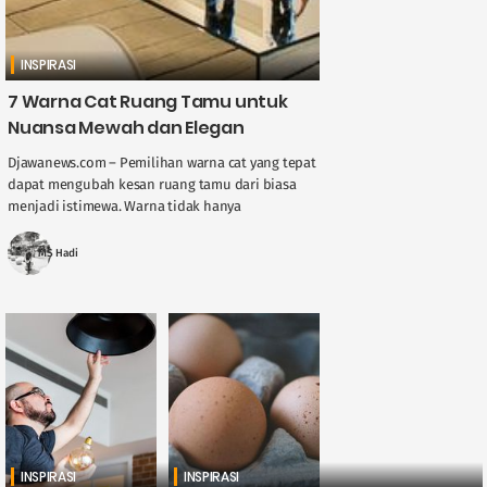
INSPIRASI
7 Warna Cat Ruang Tamu untuk
Nuansa Mewah dan Elegan
Djawanews.com – Pemilihan warna cat yang tepat
dapat mengubah kesan ruang tamu dari biasa
menjadi istimewa. Warna tidak hanya
memengaruhi estetika, tetapi juga menciptakan
atmosfer yang memengaruhi ....
MS Hadi
INSPIRASI
INSPIRASI