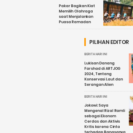
Pakar Bagikan Kiat
Memilih Olahraga
saat Menjalankan
Puasa Ramadan
PILIHAN EDITOR
BERITA HARI INI
Lukisan Danang
Farshad di ARTJOG
2024, Tentang
Konservasi Laut dan
Serangan Alien
BERITA HARI INI
Jokowi: Saya
Mengenal Rizal Ramli
sebagai Ekonom
Cerdas dan Aktivis
Kritis karena Cinta
terhadap Bangsanya