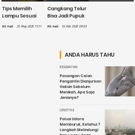
Tips Memilih
Cangkang Telur
Lampu Sesuai
Bisa Jadi Pupuk
Ukuran
Alami untuk
25 May 2025 11:11
16 Feb 2025 09:03
MS Hadi
MS Hadi
Ruangan agar
Tanaman, Cara
Nyaman dan
Membuatnya
Efisien
Mudah
ANDA HARUS TAHU
KESEHATAN
Pasangan Calon
Pengantin Dianjurkan
Vaksin Sebelum
Menikah, Apa Saja
Jenisnya?
LIFESTYLE
Polusi Udara
Memburuk, Ketahui 7
Langkah Melindungi