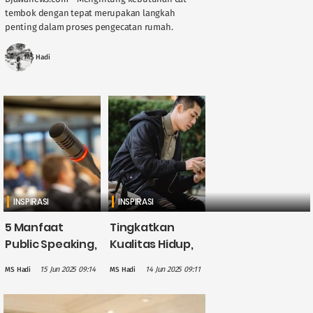
tembok dengan tepat merupakan langkah
penting dalam proses pengecatan rumah.
Perhitungan yang akurat akan menghindarkan
Anda dari pembelian cat yang berlebihan atau ....
MS Hadi
INSPIRASI
INSPIRASI
5 Manfaat
Tingkatkan
Public Speaking,
Kualitas Hidup,
Salah Satunya
Ini 4 Manfaat
15 Jun 2025 09:14
14 Jun 2025 09:11
MS Hadi
MS Hadi
Menambah
Jadi Lifelong
Kepercayaan
Learner
Diri