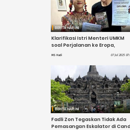
BERITA HARI INI
Klarifikasi Istri Menteri UMKM
soal Perjalanan ke Eropa,
Tegaskan Tidak Minta
07 Jul 2025 07
MS Hadi
Pendampingan
BERITA HARI INI
Fadli Zon Tegaskan Tidak Ada
Pemasangan Eskalator di Cand