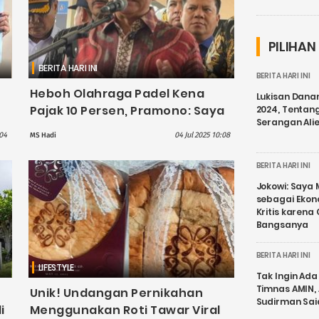
PILIHAN
BERITA HARI INI
BERITA HARI INI
Heboh Olahraga Padel Kena
Lukisan Dana
Pajak 10 Persen, Pramono: Saya
2024, Tentang
Serangan Ali
Sendiri Belum Tahu
:04
04 Jul 2025 10:08
MS Hadi
BERITA HARI INI
Jokowi: Saya 
sebagai Ekon
Kritis karena
Bangsanya
BERITA HARI INI
LIFESTYLE
Tak Ingin Ada 
Timnas AMIN,
Unik! Undangan Pernikahan
Sudirman Sai
i
Menggunakan Roti Tawar Viral