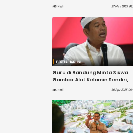
Borobudur, Hanya Chairlift
27 May 2025 08:
MS Hadi
BERITA HARI INI
Guru di Bandung Minta Siswa
Gambar Alat Kelamin Sendiri,
Dedi Mulyadi: Saya Berhentika
30 Apr 2025 08:
MS Hadi