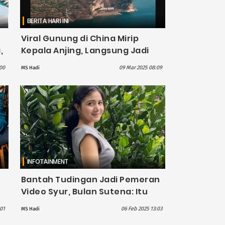
BERITA HARI INI
Viral Gunung di China Mirip
,
Kepala Anjing, Langsung Jadi
i
Destinasi Wisata Baru
00
09 Mar 2025 08:09
MS Hadi
INFOTAINMENT
n
Bantah Tudingan Jadi Pemeran
Video Syur, Bulan Sutena: Itu
Hasil AI!
:01
06 Feb 2025 13:03
MS Hadi