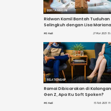
BERITA HARI INI
Ridwan Kamil Bantah Tuduhan
Selingkuh dengan Lisa Mariana
Sebut Fitnah Bermotif Ekonom
27 Mar 2025 15:
MS Hadi
RELATIONSHIP
Ramai Dibicarakan di Kalanga
Gen Z, Apa Itu Soft Spoken?
15 Feb 2025 11
MS Hadi