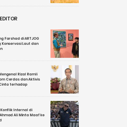
 EDITOR
ng Farshad di ARTJOG
 Konservasi Laut dan
en
Mengenal Rizal Ramli
om Cerdas dan Aktivis
 Cinta terhadap
Konflik Internal di
 Ahmad Ali Minta Maaf ke
d