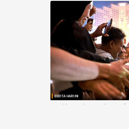
BERITA HARI INI
Presiden Prabowo Tak Sengaja
di Jakarta
Djawanews.com – Presiden Prabowo Subianto ti
Amerika Serikat Steven Seagal di sebuah hotel di 