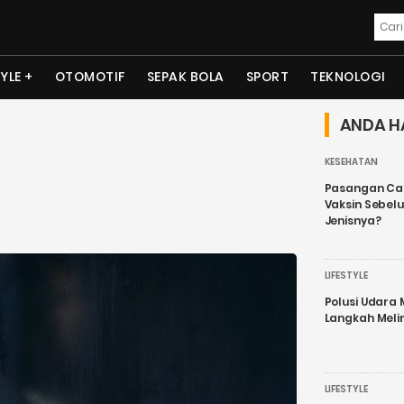
TYLE
OTOMOTIF
SEPAK BOLA
SPORT
TEKNOLOGI
ANDA H
KESEHATAN
Pasangan Cal
Vaksin Sebel
Jenisnya?
LIFESTYLE
Polusi Udara
Langkah Meli
LIFESTYLE