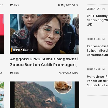
di Media Sosial
11
17 May 2025 08:19
MS Hadi
BERITA HARI INI
BNPT: Sebanya
Sepanjang 202
JAD
BERITA HARI INI
Representasi
BERITA HARI INI
Satpam Boro
Bernuansa J
Anggota DPRD Sumut Megawati
Zebua Bantah Cekik Pramugari,
n!
Ngaku Hanya Ingin Bantu
BERITA HARI INI
05
16 Apr 2025 12:06
MS Hadi
Penumpang Lansia
Mahasiswa IP
Penelitian d
Sudah Tak B