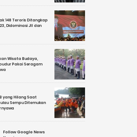
k 148 Teroris Ditangkap
3, Didominasi JII dan
kan Wisata Budaya,
budur Pakai Seragam
awa
B yang Hilang Saat
i Pulau Sempu Ditemukan
ernyawa
Follow Google News