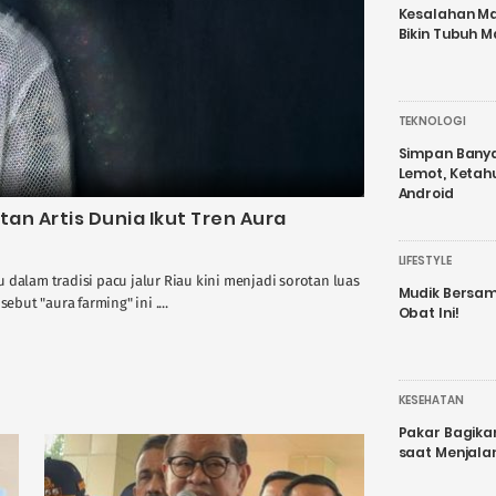
Kesalahan Ma
Bikin Tubuh M
TEKNOLOGI
Simpan Banyak
Lemot, Ketah
Android
etan Artis Dunia Ikut Tren Aura
LIFESTYLE
 dalam tradisi pacu jalur Riau kini menjadi sorotan luas
Mudik Bersam
ebut "aura farming" ini ....
Obat Ini!
KESEHATAN
Pakar Bagika
saat Menjal