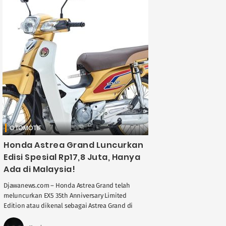
OTOMOTIF
Honda Astrea Grand Luncurkan
Edisi Spesial Rp17,8 Juta, Hanya
Ada di Malaysia!
Djawanews.com – Honda Astrea Grand telah
meluncurkan EX5 35th Anniversary Limited
Edition atau dikenal sebagai Astrea Grand di
Indonesia. Peluncuran sepeda motor ini untuk
memperingati eksistensinya ke-35 ....