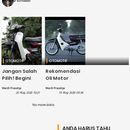
Fajar Kurniawan
OTOMOTIF
OTOMOTIF
Jangan Salah
Rekomendasi
Pilih! Begini
Oli Motor
Tips Membeli
Astrea Grand:
Wardi Prasetya
Wardi Prasetya
Motor Astrea
Terbaik dan
20 May 2020 10:21
19 May 2020 09:36
Grand Bekas
Termurah
No more data
ANDA HARUS TAHU