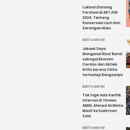
Lukisan Danang
Farshad di ARTJOG
2024, Tentang
Konservasi Laut dan
Serangan Alien
BERITA HARI INI
Jokowi: Saya
Mengenal Rizal Ramli
sebagai Ekonom
Cerdas dan Aktivis
Kritis karena Cinta
terhadap Bangsanya
BERITA HARI INI
Tak Ingin Ada Konflik
Internal di Timnas
AMIN, Ahmad Ali Minta
Maaf ke Sudirman
Said
BERITA HARI INI