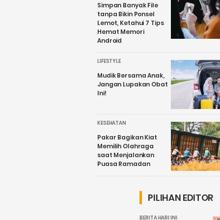
Simpan Banyak File
tanpa Bikin Ponsel
Lemot, Ketahui 7 Tips
Hemat Memori
Android
LIFESTYLE
Mudik Bersama Anak,
Jangan Lupakan Obat
Ini!
KESEHATAN
Pakar Bagikan Kiat
Memilih Olahraga
saat Menjalankan
Puasa Ramadan
PILIHAN EDITOR
BERITA HARI INI