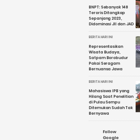
BNPT: Sebanyak 148
Teroris Ditangkap
Sepanjang 2023,
Didominasi JII dan JAD
BERITA HARI INI
Representasikan
Wisata Budaya,
Satpam Borobudur
Pakai Seragam
Bernuansa Jawa
BERITA HARI INI
Mahasiswa IPB yang
Hilang Saat Penelitian
di Pulau Sempu
Ditemukan Sudah Tak
Bernyawa
Follow
Google