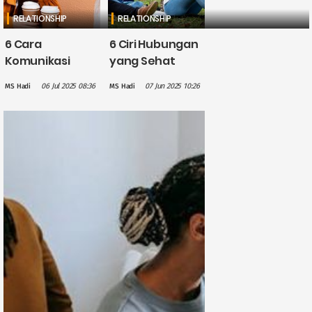
RELATIONSHIP
RELATIONSHIP
6 Cara
6 Ciri Hubungan
Komunikasi
yang Sehat
Efektif untuk
Keluarga, Salah
06 Jul 2025 08:36
07 Jun 2025 10:26
MS Hadi
MS Hadi
Hubungan yang
Satunya
Lebih Harmonis
Menghormati
Batasan