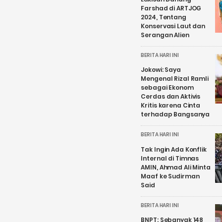
Farshad di ARTJOG
2024, Tentang
Konservasi Laut dan
Serangan Alien
BERITA HARI INI
Jokowi: Saya
Mengenal Rizal Ramli
sebagai Ekonom
Cerdas dan Aktivis
Kritis karena Cinta
terhadap Bangsanya
BERITA HARI INI
Tak Ingin Ada Konflik
Internal di Timnas
AMIN, Ahmad Ali Minta
Maaf ke Sudirman
Said
BERITA HARI INI
BNPT: Sebanyak 148