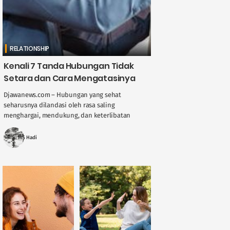
RELATIONSHIP
Kenali 7 Tanda Hubungan Tidak
Setara dan Cara Mengatasinya
Djawanews.com – Hubungan yang sehat
seharusnya dilandasi oleh rasa saling
menghargai, mendukung, dan keterlibatan
kedua belah pihak dalam berbagai aspek.
Namun, tak jarang hubungan justru menjadi
MS Hadi
tidak ....