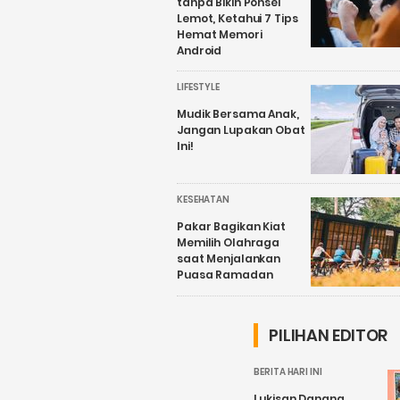
tanpa Bikin Ponsel
Lemot, Ketahui 7 Tips
Hemat Memori
Android
LIFESTYLE
Mudik Bersama Anak,
Jangan Lupakan Obat
Ini!
KESEHATAN
Pakar Bagikan Kiat
Memilih Olahraga
saat Menjalankan
Puasa Ramadan
PILIHAN EDITOR
BERITA HARI INI
Lukisan Danang