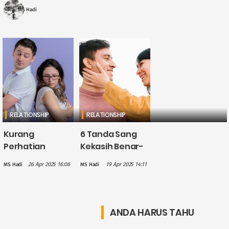
ketika masih ada perasaan ....
MS Hadi
RELATIONSHIP
RELATIONSHIP
Kurang
6 Tanda Sang
Perhatian
Kekasih Benar-
dalam
benar
26 Apr 2025 16:06
19 Apr 2025 14:11
MS Hadi
MS Hadi
Hubungan
Berkomitmen
dengan
dalam
Pasangan? Ini 8
Hubungan
Dampak
ANDA HARUS TAHU
Negatifnya