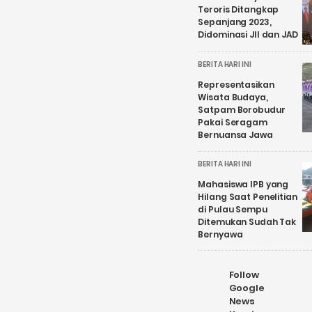
Teroris Ditangkap
Sepanjang 2023,
Didominasi JII dan JAD
BERITA HARI INI
Representasikan
Wisata Budaya,
Satpam Borobudur
Pakai Seragam
Bernuansa Jawa
BERITA HARI INI
Mahasiswa IPB yang
Hilang Saat Penelitian
di Pulau Sempu
Ditemukan Sudah Tak
Bernyawa
Follow
Google
News