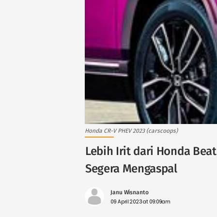
Honda CR-V PHEV 2023 (carscoops)
Lebih Irit dari Honda Bea
Segera Mengaspal
Janu Wisnanto
09 April 2023 at 09:09am