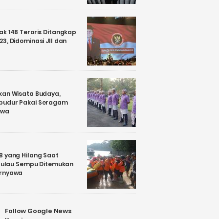
k 148 Teroris Ditangkap
3, Didominasi JII dan
kan Wisata Budaya,
budur Pakai Seragam
awa
B yang Hilang Saat
i Pulau Sempu Ditemukan
ernyawa
Follow Google News