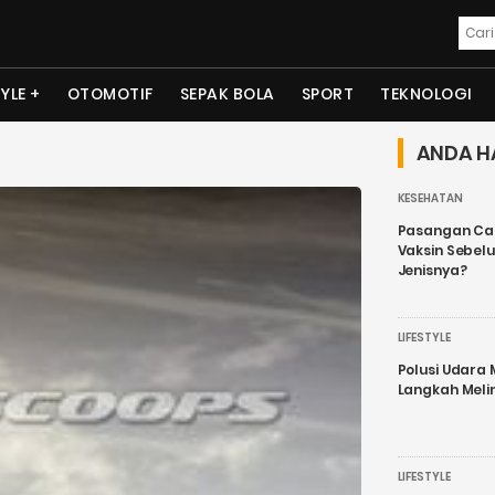
TYLE
OTOMOTIF
SEPAK BOLA
SPORT
TEKNOLOGI
ANDA H
KESEHATAN
Pasangan Cal
Vaksin Sebel
Jenisnya?
LIFESTYLE
Polusi Udara
Langkah Meli
LIFESTYLE