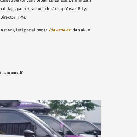
tunggu waktu yang tepat. Kalau ada permintaan
i lagi, pasti kita consider," ucap Yusak Billy,
 Director HPM.
n mengikuti portal berita
D
jawanews
dan akun
t
#otomotif