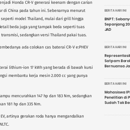
njadi Honda CR-V generasi keenam dengan carian
r di China pada tahun ini. Sebenarnya menurut
BERITA HARI INI
seperti model Thailand, mulai dari grill hingga
BNPT: Sebanya
Sepanjang 202
detail beda juga yang tampak beda seperti tuas
JAD
transmisi, sedangkan versi Thailand pakai tuas.
u pembedanya ada colokan cas baterai CR-V e:PHEV
BERITA HARI INI
Representasi
Satpam Boro
Bernuansa J
aterai lithium-ion 17 kWh yang berada di bawah kursi
ungsi membantu kerja mesin 2.000 cc yang punya
BERITA HARI INI
Mahasiswa IP
 mampu mencurahkan 147 hp dan 183 Nm, sedangkan
Penelitian d
Sudah Tak B
an 181 hp dan 335 Nm.
EV, artinya gerakan roda hanya mengandalkan
WLTC.