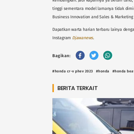
kembangkan. Jadi kapannya ya belum tahu, 
tinggi sementara model lamanya tidak diminat
Business Innovation and Sales & Marketing
Dapatkan warta harian terbaru lainya denga
Instagram
Djawanews
.
Bagikan:
#honda cr-v phev 2023
#honda
#honda bea
BERITA TERKAIT