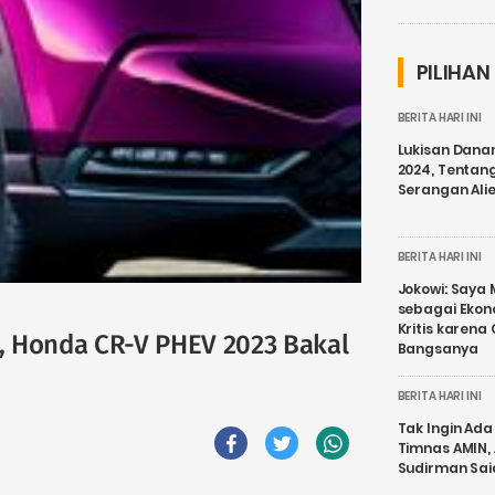
PILIHAN
BERITA HARI INI
Lukisan Dana
2024, Tentang
Serangan Ali
BERITA HARI INI
Jokowi: Saya 
sebagai Ekon
Kritis karena
t, Honda CR-V PHEV 2023 Bakal
Bangsanya
BERITA HARI INI
Tak Ingin Ada 
Timnas AMIN,
Sudirman Sai