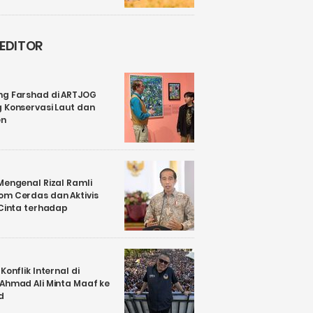
 EDITOR
ng Farshad di ARTJOG
 Konservasi Laut dan
en
Mengenal Rizal Ramli
om Cerdas dan Aktivis
 Cinta terhadap
Konflik Internal di
 Ahmad Ali Minta Maaf ke
d