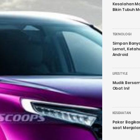
Kesalahan Ma
Bikin Tubuh M
TEKNOLOGI
Simpan Banyak
Lemot, Ketah
Android
LIFESTYLE
Mudik Bersam
Obat Ini!
KESEHATAN
Pakar Bagika
saat Menjal