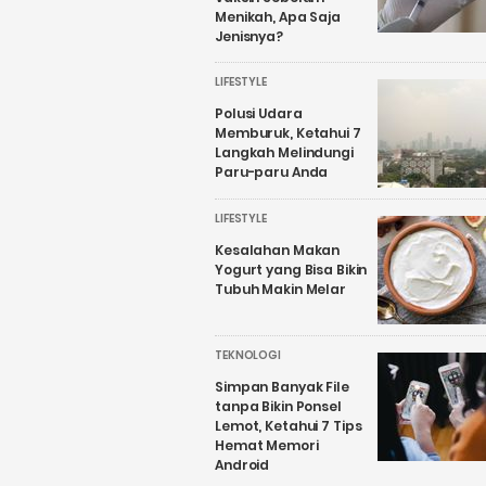
Menikah, Apa Saja
Jenisnya?
LIFESTYLE
Polusi Udara
Memburuk, Ketahui 7
Langkah Melindungi
Paru-paru Anda
LIFESTYLE
Kesalahan Makan
Yogurt yang Bisa Bikin
Tubuh Makin Melar
TEKNOLOGI
Simpan Banyak File
tanpa Bikin Ponsel
Lemot, Ketahui 7 Tips
Hemat Memori
Android