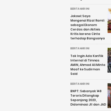
BERITA HARI INI
Jokowi: Saya
Mengenal Rizal Ramli
sebagai Ekonom
Cerdas dan Aktivis
Kritis karena Cinta
terhadap Bangsanya
BERITA HARI INI
Tak Ingin Ada Konflik
Internal di Timnas
AMIN, Ahmad Ali Minta
Maaf ke Sudirman
Said
BERITA HARI INI
BNPT: Sebanyak 148
Teroris Ditangkap
Sepanjang 2023,
Didominasi JII dan JAD