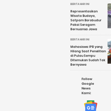
BERITA HARI INI
Representasikan
Wisata Budaya,
Satpam Borobudur
Pakai Seragam
Bernuansa Jawa
BERITA HARI INI
Mahasiswa IPB yang
Hilang Saat Penelitian
di Pulau Sempu
Ditemukan Sudah Tak
Bernyawa
Follow
Google
News
Kami: