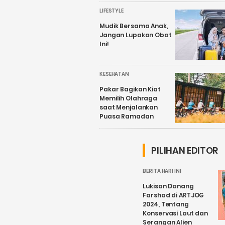
LIFESTYLE
Mudik Bersama Anak,
Jangan Lupakan Obat
Ini!
KESEHATAN
Pakar Bagikan Kiat
Memilih Olahraga
saat Menjalankan
Puasa Ramadan
PILIHAN EDITOR
BERITA HARI INI
Lukisan Danang
Farshad di ARTJOG
2024, Tentang
Konservasi Laut dan
Serangan Alien