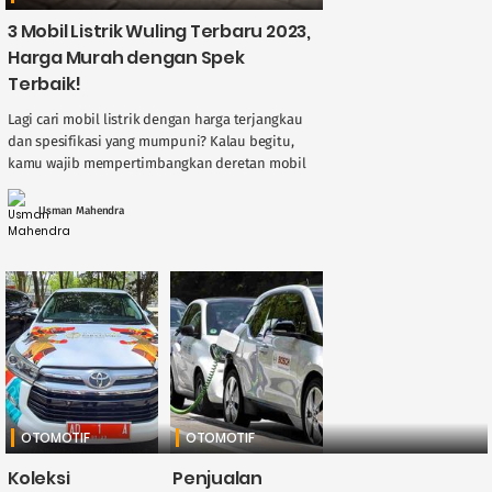
3 Mobil Listrik Wuling Terbaru 2023,
Harga Murah dengan Spek
Terbaik!
Lagi cari mobil listrik dengan harga terjangkau
dan spesifikasi yang mumpuni? Kalau begitu,
kamu wajib mempertimbangkan deretan mobil
listrik Wuling yang sedang ramai
diperbincangkan belakangan ini. Wuling ....
Usman Mahendra
OTOMOTIF
OTOMOTIF
Koleksi
Penjualan