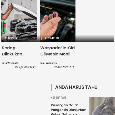
OTOMOTIF
OTOMOTIF
Sering
Waspada! Ini Ciri
Dilakukan,
Oli Mesin Mobil
Kesalahan
Berkurang saat
Janu Wisnanto
Janu Wisnanto
Pengemudi ini
Perjalanan
09 Apr 2023 17:13
09 Apr 2023 11:11
Bisa Bikin Mobil
Mudik
Cepat Rusak
ANDA HARUS TAHU
KESEHATAN
Pasangan Calon
Pengantin Dianjurkan
Vaksin Sebelum