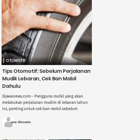
OTOMOTIF
Tips Otomotif: Sebelum Perjalanan
Mudik Lebaran, Cek Ban Mobil
Dahulu
Djawanews.com – Pengguna mobil yang akan
melakukan perjalanan mudim di lebaran tahun
ini, penting untuk cek ban mobil sebelum
melakukan perjalanan mudik. Sebab, ban
menjadi faktor utama ....
Janu Wisnanto