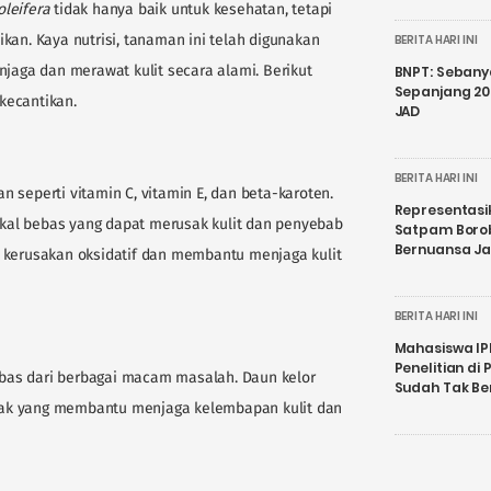
oleifera
tidak hanya baik untuk kesehatan, tetapi
kan. Kaya nutrisi, tanaman ini telah digunakan
BERITA HARI INI
ga dan merawat kulit secara alami. Berikut
BNPT: Sebanya
Sepanjang 202
kecantikan.
JAD
BERITA HARI INI
 seperti vitamin C, vitamin E, dan beta-karoten.
Representasi
al bebas yang dapat merusak kulit dan penyebab
Satpam Boro
Bernuansa J
 kerusakan oksidatif dan membantu menjaga kulit
BERITA HARI INI
Mahasiswa IP
Penelitian d
bebas dari berbagai macam masalah. Daun kelor
Sudah Tak B
ak yang membantu menjaga kelembapan kulit dan