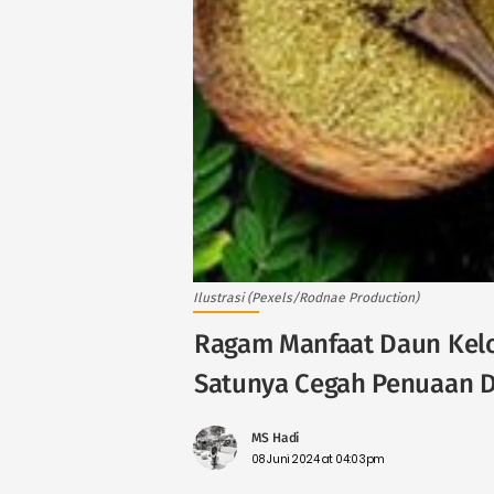
Ilustrasi (Pexels/Rodnae Production)
Ragam Manfaat Daun Kelo
Satunya Cegah Penuaan D
MS Hadi
08 Juni 2024 at 04:03pm