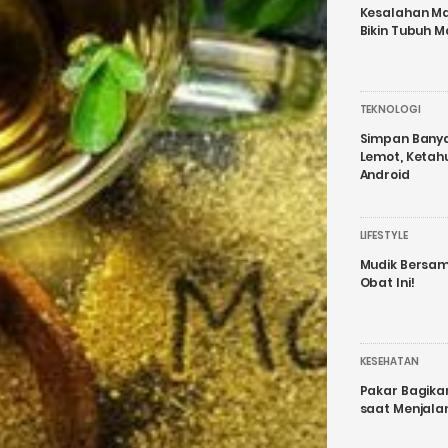
Kesalahan Ma
Bikin Tubuh M
TEKNOLOGI
Simpan Banyak
Lemot, Ketah
Android
LIFESTYLE
Mudik Bersam
Obat Ini!
KESEHATAN
Pakar Bagika
saat Menjal