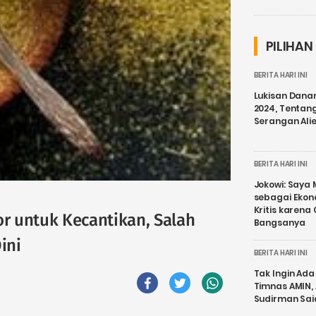
PILIHAN
BERITA HARI INI
Lukisan Dana
2024, Tentang
Serangan Ali
BERITA HARI INI
Jokowi: Saya 
sebagai Ekon
Kritis karena
r untuk Kecantikan, Salah
Bangsanya
ini
BERITA HARI INI
Tak Ingin Ada 
Timnas AMIN,
Sudirman Sai