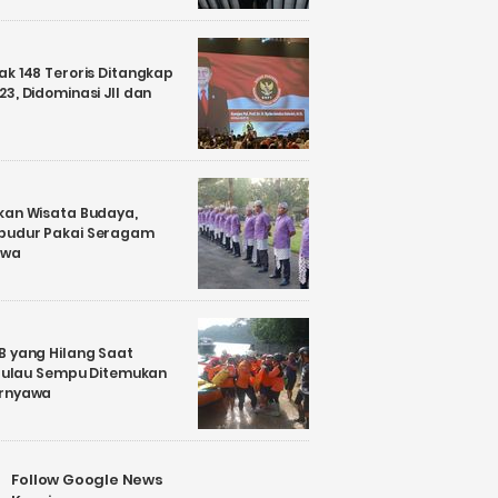
k 148 Teroris Ditangkap
3, Didominasi JII dan
kan Wisata Budaya,
budur Pakai Seragam
awa
B yang Hilang Saat
i Pulau Sempu Ditemukan
ernyawa
Follow Google News