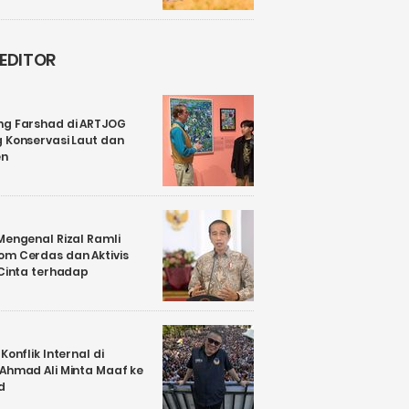
 EDITOR
ng Farshad di ARTJOG
 Konservasi Laut dan
en
Mengenal Rizal Ramli
om Cerdas dan Aktivis
 Cinta terhadap
Konflik Internal di
 Ahmad Ali Minta Maaf ke
d