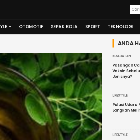
TYLE
OTOMOTIF
SEPAK BOLA
SPORT
TEKNOLOGI
ANDA H
KESEHATAN
Pasangan Cal
Vaksin Sebel
Jenisnya?
LIFESTYLE
Polusi Udara
Langkah Meli
LIFESTYLE