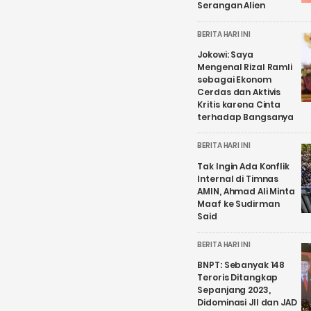
Serangan Alien
BERITA HARI INI
Jokowi: Saya
Mengenal Rizal Ramli
sebagai Ekonom
Cerdas dan Aktivis
Kritis karena Cinta
terhadap Bangsanya
BERITA HARI INI
Tak Ingin Ada Konflik
Internal di Timnas
AMIN, Ahmad Ali Minta
Maaf ke Sudirman
Said
BERITA HARI INI
BNPT: Sebanyak 148
Teroris Ditangkap
Sepanjang 2023,
Didominasi JII dan JAD