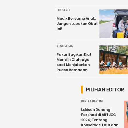
LIFESTYLE
Mudik Bersama Anak,
Jangan Lupakan Obat
Ini!
KESEHATAN
Pakar Bagikan Kiat
Memilih Olahraga
saat Menjalankan
Puasa Ramadan
PILIHAN EDITOR
BERITA HARI INI
Lukisan Danang
Farshad di ARTJOG
2024, Tentang
Konservasi Laut dan