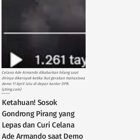
Celana Ade Armando dikabarkan hilang saat
dirinya dikeroyok ketika ikut gerakan mahasiswa
demo 11 April lalu di depan kantor DPR.
(ytimg.com)
Ketahuan! Sosok
Gondrong Pirang yang
Lepas dan Curi Celana
Ade Armando saat Demo