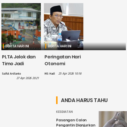
BERITA HARI INI
BERITA HARI INI
PLTA Jelok dan
Peringatan Hari
Timo Jadi
Otonomi
Perhatian PLN
Daerah, Gus
25 Apr 2026 10:18
Saiful Ardianto
MS Hadi
dalam
Hilmy: Hak
27 Apr 2026 20:21
Penguatan
Daerah Harus
Wisata Air
Nyata, Bukan
Candirejo,
Sekadar
ANDA HARUS TAHU
Kenapa?
Wacana
KESEHATAN
Pasangan Calon
Pengantin Dianjurkan