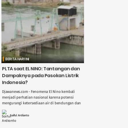
BERITA HARI INI
PLTA saat EL NINO: Tantangan dan
Dampaknya pada Pasokan Listrik
Indonesia?
Djawanews.com - Fenomena El Nino kembali
menjadi perhatian nasional karena potensi
mengurangi ketersediaan air di bendungan dan
sungai, berdampak langsung pada kinerja
Pembangkit Listrik Tenaga Air ( ....
Saiful Ardianto