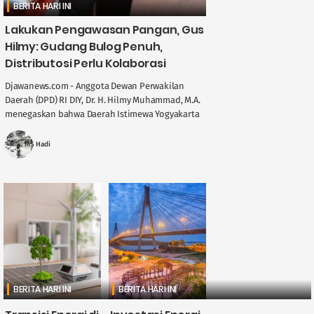
BERITA HARI INI
Lakukan Pengawasan Pangan, Gus
Hilmy: Gudang Bulog Penuh,
Distributosi Perlu Kolaborasi
Djawanews.com - Anggota Dewan Perwakilan
Daerah (DPD) RI DIY, Dr. H. Hilmy Muhammad, M.A.
menegaskan bahwa Daerah Istimewa Yogyakarta
memegang peran penting dalam menjaga
stabilitas ....
MS Hadi
BERITA HARI INI
BERITA HARI INI