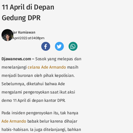
11 April di Depan
Gedung DPR
Fajar Kurniawan
14 April 2022 at 04:08pm
Djawanews.com
–
Sosok yang melepas dan
menelanjangi
celana Ade Armando
masih
menjadi buronan oleh pihak kepolisian.
Sebelumnya, diketahui bahwa Ade
mengalami pengeroyokan saat ikut aksi
demo 11 April di depan kantor DPR.
Pada insiden pengeroyokan itu, tak hanya
Ade Armando
babak belur karena dihajar
habis-habisan. Ia juga ditelanjangi, bahkan