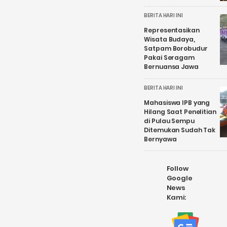
BERITA HARI INI
Representasikan
Wisata Budaya,
Satpam Borobudur
Pakai Seragam
Bernuansa Jawa
BERITA HARI INI
Mahasiswa IPB yang
Hilang Saat Penelitian
di Pulau Sempu
Ditemukan Sudah Tak
Bernyawa
Follow
Google
News
Kami: