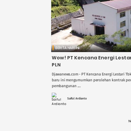
BERITA HARI INI
Wow! PT Kencana Energi Lestar
PLN
Djawanews.com - PT Kencana Energi Lestari Tbk
baru ini mengumumkan perolehan kontrak penti
pembangunan ....
Saiful Ardianto
N