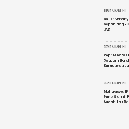
BERITA HARI INI
BNPT: Sebanya
Sepanjang 202
JAD
BERITA HARI INI
Representasi
Satpam Boro
Bernuansa J
BERITA HARI INI
Mahasiswa IP
Penelitian d
Sudah Tak B