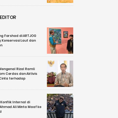
 EDITOR
ng Farshad di ARTJOG
 Konservasi Laut dan
en
Mengenal Rizal Ramli
om Cerdas dan Aktivis
 Cinta terhadap
Konflik Internal di
 Ahmad Ali Minta Maaf ke
d