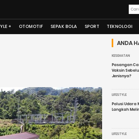
TYLE
OTOMOTIF
SEPAK BOLA
SPORT
TEKNOLOGI
ANDA H
KESEHATAN
Pasangan Cal
Vaksin Sebel
Jenisnya?
LIFESTYLE
Polusi Udara
Langkah Meli
LIFESTYLE