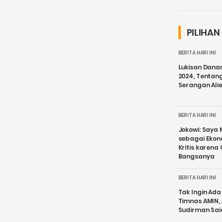
PILIHAN
BERITA HARI INI
Lukisan Dana
2024, Tentang
Serangan Ali
BERITA HARI INI
Jokowi: Saya 
sebagai Ekon
Kritis karena
Bangsanya
BERITA HARI INI
Tak Ingin Ada 
Timnas AMIN,
Sudirman Sai