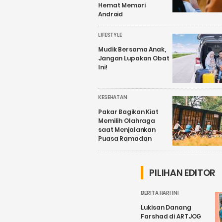
Hemat Memori
Android
LIFESTYLE
Mudik Bersama Anak,
Jangan Lupakan Obat
Ini!
KESEHATAN
Pakar Bagikan Kiat
Memilih Olahraga
saat Menjalankan
Puasa Ramadan
PILIHAN EDITOR
BERITA HARI INI
Lukisan Danang
Farshad di ARTJOG