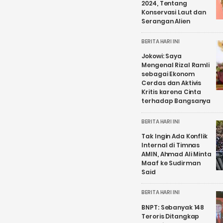
2024, Tentang
Konservasi Laut dan
Serangan Alien
BERITA HARI INI
Jokowi: Saya
Mengenal Rizal Ramli
sebagai Ekonom
Cerdas dan Aktivis
Kritis karena Cinta
terhadap Bangsanya
BERITA HARI INI
Tak Ingin Ada Konflik
Internal di Timnas
AMIN, Ahmad Ali Minta
Maaf ke Sudirman
Said
BERITA HARI INI
BNPT: Sebanyak 148
Teroris Ditangkap