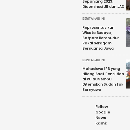
Sepanjang 2023,
Didominasi JII dan JAD
BERITA HARI INI
Representasikan
Wisata Budaya,
Satpam Borobudur
Pakai Seragam
Bernuansa Jawa
BERITA HARI INI
Mahasiswa IPB yang
Hilang Saat Penelitian
di Pulau Sempu
Ditemukan Sudah Tak
Bernyawa
Follow
Google
News
Kami: