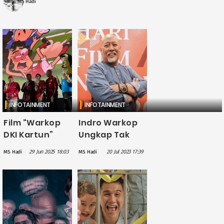
MS Hadi
INFOTAINMENT
INFOTAINMENT
Film “Warkop
Indro Warkop
DKI Kartun”
Ungkap Tak
Hadirkan Aksi
Terima
29 Jun 2025 18:03
20 Jul 2023 17:39
MS Hadi
MS Hadi
Kocak Dono,
Sepeser Pun
Kasino, Indro
dari
dalam Format
Penayangan
Animasi
Film Warkop
DKI di TV
Selama Lebih