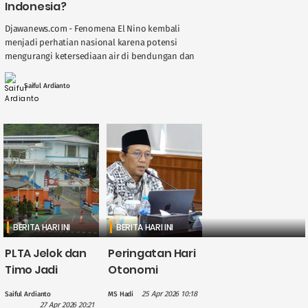
Indonesia?
Djawanews.com - Fenomena El Nino kembali
menjadi perhatian nasional karena potensi
mengurangi ketersediaan air di bendungan dan
sungai, berdampak langsung pada kinerja
Pembangkit Listrik Tenaga Air ( ....
Saiful Ardianto
BERITA HARI INI
BERITA HARI INI
PLTA Jelok dan
Peringatan Hari
Timo Jadi
Otonomi
Perhatian PLN
Daerah, Gus
25 Apr 2026 10:18
Saiful Ardianto
MS Hadi
dalam
Hilmy: Hak
27 Apr 2026 20:21