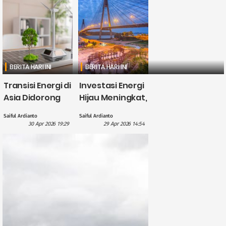
BERITA HARI INI
BERITA HARI INI
Transisi Energi di
Investasi Energi
Asia Didorong
Hijau Meningkat,
British
CATL Himpun
Saiful Ardianto
Saiful Ardianto
International
Dana US$5
30 Apr 2026 19:29
29 Apr 2026 14:54
Investment
Miliar?
dengan
Pendanaan £1,1
Miliar