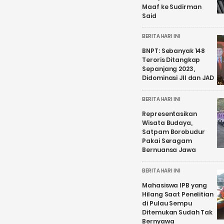
Maaf ke Sudirman
Said
BERITA HARI INI
BNPT: Sebanyak 148
Teroris Ditangkap
Sepanjang 2023,
Didominasi JII dan JAD
BERITA HARI INI
Representasikan
Wisata Budaya,
Satpam Borobudur
Pakai Seragam
Bernuansa Jawa
BERITA HARI INI
Mahasiswa IPB yang
Hilang Saat Penelitian
di Pulau Sempu
Ditemukan Sudah Tak
Bernyawa