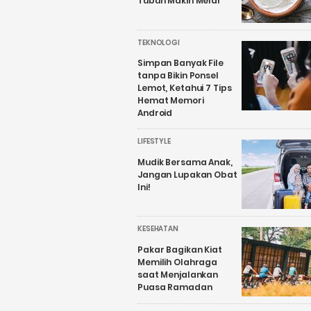
Tubuh Makin Melar
TEKNOLOGI
Simpan Banyak File
tanpa Bikin Ponsel
Lemot, Ketahui 7 Tips
Hemat Memori
Android
LIFESTYLE
Mudik Bersama Anak,
Jangan Lupakan Obat
Ini!
KESEHATAN
Pakar Bagikan Kiat
Memilih Olahraga
saat Menjalankan
Puasa Ramadan