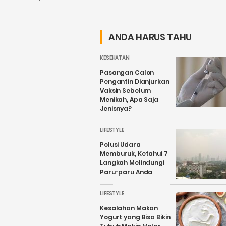
Penguatan
Daerah Harus
Wisata Air
Nyata, Bukan
Candirejo,
Sekadar
ANDA HARUS TAHU
Kenapa?
Wacana
KESEHATAN
Pasangan Calon
Pengantin Dianjurkan
Vaksin Sebelum
Menikah, Apa Saja
Jenisnya?
LIFESTYLE
Polusi Udara
Memburuk, Ketahui 7
Langkah Melindungi
Paru-paru Anda
LIFESTYLE
Kesalahan Makan
Yogurt yang Bisa Bikin