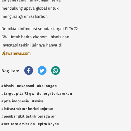
air yang ramah lingkungan, serta
mendukung upaya global untuk
mengurangi emisi karbon.
Demikian informasi seputar target PLTA 72
GW. Untuk berita ekonomi, bisnis dan
investasi terkini lainnya hanya di
Djawanews.com
.
Bagikan:
#bisnis
#ekonomi
#keuangan
#target plta 72 gw
#energi terbarukan
#plta indonesia
#swiss
#infrastruktur berkelanjutan
#pembangkit listrik tenaga air
#net zero emission
#plta kayan