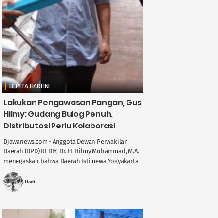
BERITA HARI INI
Lakukan Pengawasan Pangan, Gus
Hilmy: Gudang Bulog Penuh,
Distributosi Perlu Kolaborasi
Djawanews.com - Anggota Dewan Perwakilan
Daerah (DPD) RI DIY, Dr. H. Hilmy Muhammad, M.A.
menegaskan bahwa Daerah Istimewa Yogyakarta
memegang peran penting dalam menjaga
stabilitas ....
MS Hadi