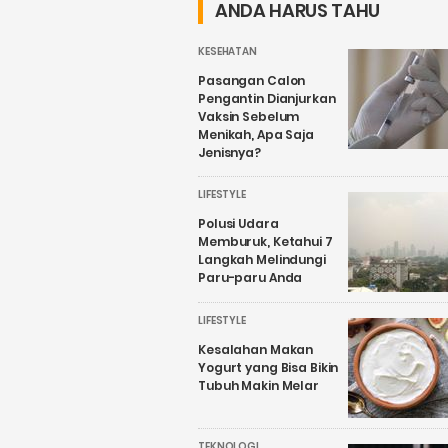
Candirejo,
Sekadar
ANDA HARUS TAHU
Kenapa?
Wacana
KESEHATAN
Pasangan Calon
Pengantin Dianjurkan
Vaksin Sebelum
Menikah, Apa Saja
Jenisnya?
LIFESTYLE
Polusi Udara
Memburuk, Ketahui 7
Langkah Melindungi
Paru-paru Anda
LIFESTYLE
Kesalahan Makan
Yogurt yang Bisa Bikin
Tubuh Makin Melar
TEKNOLOGI