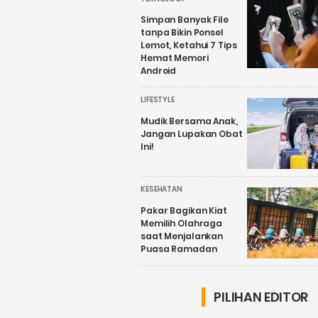
Simpan Banyak File
tanpa Bikin Ponsel
Lemot, Ketahui 7 Tips
Hemat Memori
Android
LIFESTYLE
Mudik Bersama Anak,
Jangan Lupakan Obat
Ini!
KESEHATAN
Pakar Bagikan Kiat
Memilih Olahraga
saat Menjalankan
Puasa Ramadan
PILIHAN EDITOR