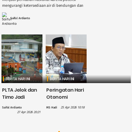
mengurangi ketersediaan air di bendungan dan
sungai, berdampak langsung pada kinerja
Pembangkit Listrik Tenaga Air ( ....
Saiful Ardianto
BERITA HARI INI
BERITA HARI INI
PLTA Jelok dan
Peringatan Hari
Timo Jadi
Otonomi
Perhatian PLN
Daerah, Gus
25 Apr 2026 10:18
Saiful Ardianto
MS Hadi
dalam
Hilmy: Hak
27 Apr 2026 20:21
Penguatan
Daerah Harus
Wisata Air
Nyata, Bukan