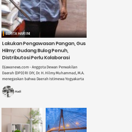
BERITA HARI INI
Lakukan Pengawasan Pangan, Gus
Hilmy: Gudang Bulog Penuh,
Distributosi Perlu Kolaborasi
Djawanews.com - Anggota Dewan Perwakilan
Daerah (DPD) RI DIY, Dr. H. Hilmy Muhammad, M.A.
menegaskan bahwa Daerah Istimewa Yogyakarta
memegang peran penting dalam menjaga
stabilitas ....
MS Hadi