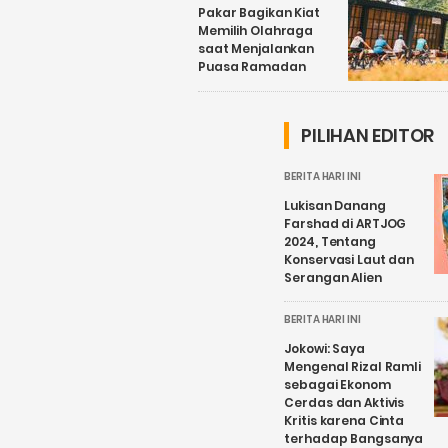
Pakar Bagikan Kiat
Memilih Olahraga
saat Menjalankan
Puasa Ramadan
PILIHAN EDITOR
BERITA HARI INI
Lukisan Danang
Farshad di ARTJOG
2024, Tentang
Konservasi Laut dan
Serangan Alien
BERITA HARI INI
Jokowi: Saya
Mengenal Rizal Ramli
sebagai Ekonom
Cerdas dan Aktivis
Kritis karena Cinta
terhadap Bangsanya