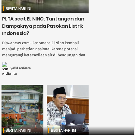
BERITA HARI INI
PLTA saat EL NINO: Tantangan dan
Dampaknya pada Pasokan Listrik
Indonesia?
Djawanews.com - Fenomena El Nino kembali
menjadi perhatian nasional karena potensi
mengurangi ketersediaan air di bendungan dan
sungai, berdampak langsung pada kinerja
Pembangkit Listrik Tenaga Air ( ....
Saiful Ardianto
BERITA HARI INI
BERITA HARI INI