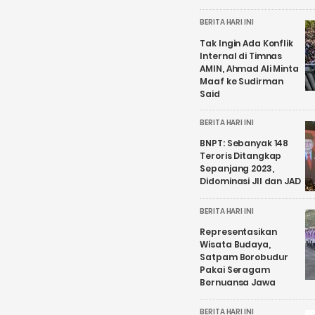
BERITA HARI INI
Tak Ingin Ada Konflik
Internal di Timnas
AMIN, Ahmad Ali Minta
Maaf ke Sudirman
Said
BERITA HARI INI
BNPT: Sebanyak 148
Teroris Ditangkap
Sepanjang 2023,
Didominasi JII dan JAD
BERITA HARI INI
Representasikan
Wisata Budaya,
Satpam Borobudur
Pakai Seragam
Bernuansa Jawa
BERITA HARI INI