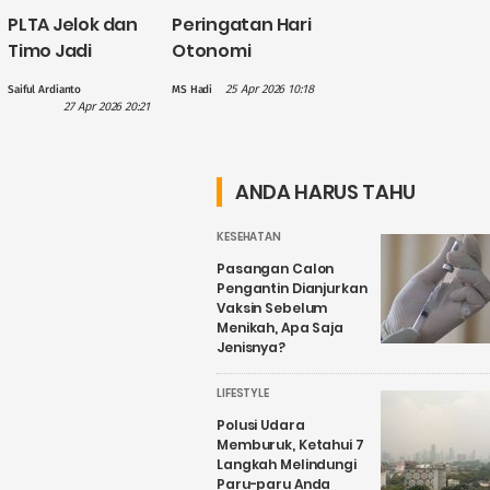
PLTA Jelok dan
Peringatan Hari
Timo Jadi
Otonomi
Perhatian PLN
Daerah, Gus
25 Apr 2026 10:18
Saiful Ardianto
MS Hadi
dalam
Hilmy: Hak
27 Apr 2026 20:21
Penguatan
Daerah Harus
Wisata Air
Nyata, Bukan
Candirejo,
Sekadar
ANDA HARUS TAHU
Kenapa?
Wacana
KESEHATAN
Pasangan Calon
Pengantin Dianjurkan
Vaksin Sebelum
Menikah, Apa Saja
Jenisnya?
LIFESTYLE
Polusi Udara
Memburuk, Ketahui 7
Langkah Melindungi
Paru-paru Anda