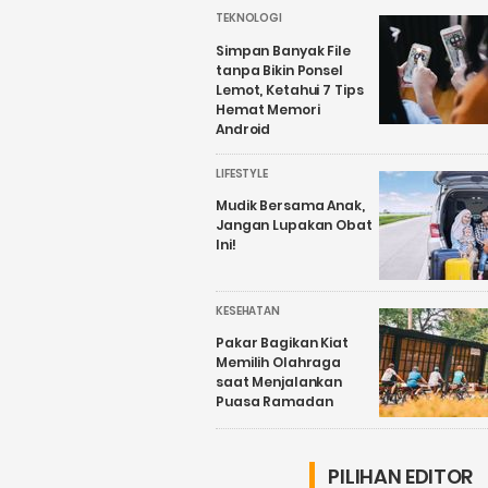
TEKNOLOGI
Simpan Banyak File
tanpa Bikin Ponsel
Lemot, Ketahui 7 Tips
Hemat Memori
Android
LIFESTYLE
Mudik Bersama Anak,
Jangan Lupakan Obat
Ini!
KESEHATAN
Pakar Bagikan Kiat
Memilih Olahraga
saat Menjalankan
Puasa Ramadan
PILIHAN EDITOR