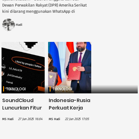
Dewan Perwakilan Rakyat (DPR) Amerika Serikat
kini dilarang menggunakan WhatsApp di
perangkat pemerintah. Kebijakan ini dikeluarkan
oleh Kepala Administrasi (CAO) DPR ....
MS Hadi
TEKNOLOGI
TEKNOLOGI
SoundCloud
Indonesia-Rusia
Luncurkan Fitur
Perkuat Kerja
"Liked By
Sama Digital,
27 Jun 2025 16:04
22 Jun 2025 17:05
MS Hadi
MS Hadi
Indicators", Bisa
dari
Mengetahui
Pengembangan
Siapa Saja yang
SDM hingga