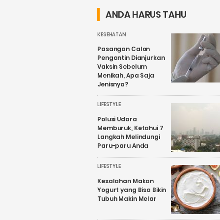
Menyukai
Keamanan Siber
ANDA HARUS TAHU
Sebuah Lagu
KESEHATAN
Pasangan Calon
Pengantin Dianjurkan
Vaksin Sebelum
Menikah, Apa Saja
Jenisnya?
LIFESTYLE
Polusi Udara
Memburuk, Ketahui 7
Langkah Melindungi
Paru-paru Anda
LIFESTYLE
Kesalahan Makan
Yogurt yang Bisa Bikin
Tubuh Makin Melar