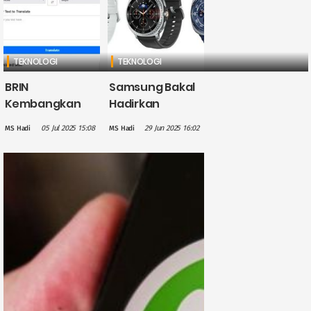
TEKNOLOGI
TEKNOLOGI
BRIN
Samsung Bakal
Kembangkan
Hadirkan
Terjemahan
Layanan Fitness
05 Jul 2025 15:08
29 Jun 2025 16:02
MS Hadi
MS Hadi
Berbasis AI
Premium untuk
untuk Bahasa
Galaxy Watch
Bugis, Upaya
dan Galaxy Ring
Lestarikan
Bahasa Daerah