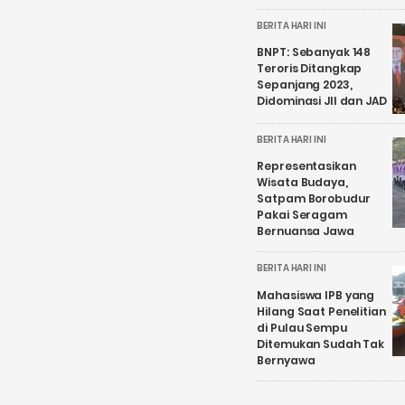
BERITA HARI INI
BNPT: Sebanyak 148
Teroris Ditangkap
Sepanjang 2023,
Didominasi JII dan JAD
BERITA HARI INI
Representasikan
Wisata Budaya,
Satpam Borobudur
Pakai Seragam
Bernuansa Jawa
BERITA HARI INI
Mahasiswa IPB yang
Hilang Saat Penelitian
di Pulau Sempu
Ditemukan Sudah Tak
Bernyawa