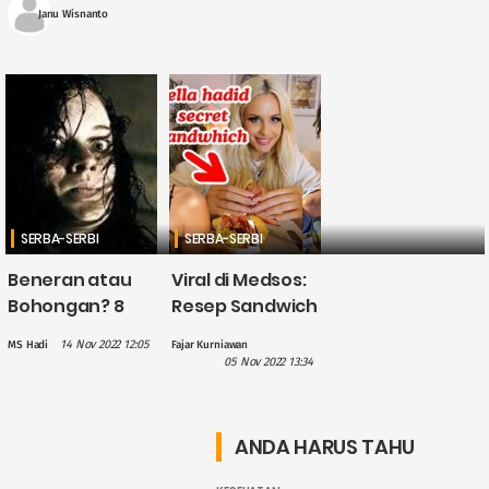
baru 2023. Berikut ....
Janu Wisnanto
SERBA-SERBI
SERBA-SERBI
Beneran atau
Viral di Medsos:
Bohongan? 8
Resep Sandwich
Ciri-Ciri Orang
Bella Hadid Ini
14 Nov 2022 12:05
MS Hadi
Fajar Kurniawan
yang
Wajib Banget
05 Nov 2022 13:34
Mengalami
Kamu Coba
Kesurupan
Bestie!
Sungguhan
ANDA HARUS TAHU