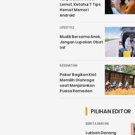
Lemot, Ketahui 7 Tips
Hemat Memori
Android
LIFESTYLE
Mudik Bersama Anak,
Jangan Lupakan Obat
Ini!
KESEHATAN
Pakar Bagikan Kiat
Memilih Olahraga
saat Menjalankan
Puasa Ramadan
PILIHAN EDITOR
BERITA HARI INI
Lukisan Danang