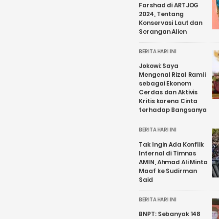
Farshad di ARTJOG
2024, Tentang
Konservasi Laut dan
Serangan Alien
BERITA HARI INI
Jokowi: Saya
Mengenal Rizal Ramli
sebagai Ekonom
Cerdas dan Aktivis
Kritis karena Cinta
terhadap Bangsanya
BERITA HARI INI
Tak Ingin Ada Konflik
Internal di Timnas
AMIN, Ahmad Ali Minta
Maaf ke Sudirman
Said
BERITA HARI INI
BNPT: Sebanyak 148