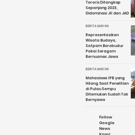
Teroris Ditangkap
Sepanjang 2023,
Didominasi JII dan JAD
BERITA HARI INI
Representasikan
Wisata Budaya,
Satpam Borobudur
Pakai Seragam
Bernuansa Jawa
BERITA HARI INI
Mahasiswa IPB yang
Hilang Saat Penelitian
di Pulau Sempu
Ditemukan Sudah Tak
Bernyawa
Follow
Google
News
Kami: