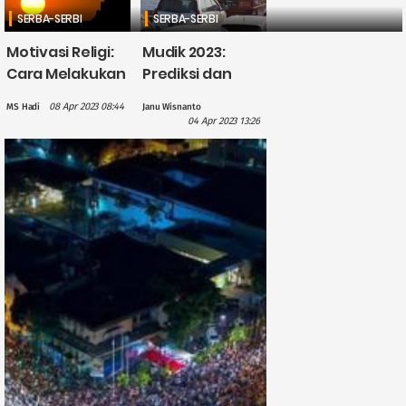
SERBA-SERBI
SERBA-SERBI
Motivasi Religi:
Mudik 2023:
Cara Melakukan
Prediksi dan
Tobat Agar
Panduan Hindari
08 Apr 2023 08:44
MS Hadi
Janu Wisnanto
Diterima Allah
Kemacetan
04 Apr 2023 13:26
SWT