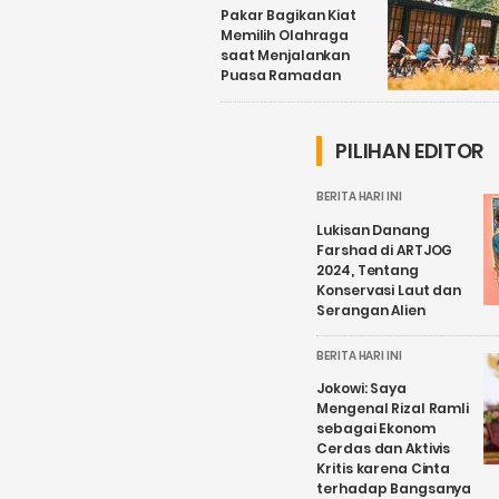
Pakar Bagikan Kiat
Memilih Olahraga
saat Menjalankan
Puasa Ramadan
PILIHAN EDITOR
BERITA HARI INI
Lukisan Danang
Farshad di ARTJOG
2024, Tentang
Konservasi Laut dan
Serangan Alien
BERITA HARI INI
Jokowi: Saya
Mengenal Rizal Ramli
sebagai Ekonom
Cerdas dan Aktivis
Kritis karena Cinta
terhadap Bangsanya