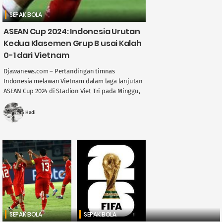
SEPAK BOLA
ASEAN Cup 2024: Indonesia Urutan
Kedua Klasemen Grup B usai Kalah
0-1 dari Vietnam
Djawanews.com – Pertandingan timnas
Indonesia melawan Vietnam dalam laga lanjutan
ASEAN Cup 2024 di Stadion Viet Tri pada Minggu,
15 Desember, berakhir dengan skor 0-1. Vienam
mendapatkan gol pada ....
MS Hadi
SEPAK BOLA
SEPAK BOLA