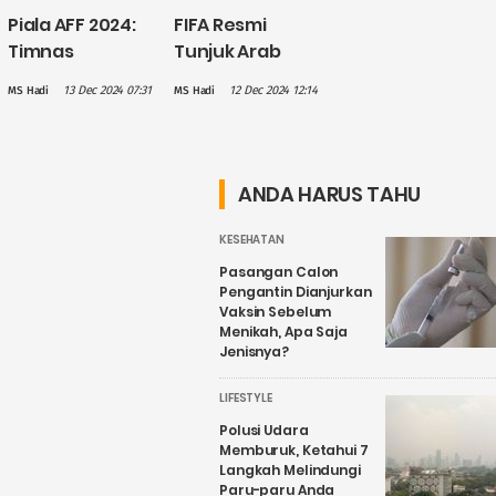
Piala AFF 2024:
FIFA Resmi
Timnas
Tunjuk Arab
Indonesia
Saudi Jadi Tuan
13 Dec 2024 07:31
12 Dec 2024 12:14
MS Hadi
MS Hadi
Imbang 3-3
Rumah Piala
Lawan Laos,
Dunia 2034
Marselino Kartu
Merah
ANDA HARUS TAHU
KESEHATAN
Pasangan Calon
Pengantin Dianjurkan
Vaksin Sebelum
Menikah, Apa Saja
Jenisnya?
LIFESTYLE
Polusi Udara
Memburuk, Ketahui 7
Langkah Melindungi
Paru-paru Anda