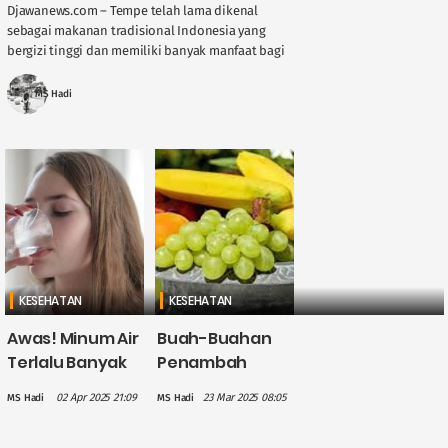
Djawanews.com – Tempe telah lama dikenal
sebagai makanan tradisional Indonesia yang
bergizi tinggi dan memiliki banyak manfaat bagi
kesehatan. Kebanyakan orang mengonsumsi
tempe setelah dimasak, baik digoreng, ....
MS Hadi
KESEHATAN
KESEHATAN
Awas! Minum Air
Buah-Buahan
Terlalu Banyak
Penambah
dalam Waktu
Energi yang
02 Apr 2025 21:09
23 Mar 2025 08:05
MS Hadi
MS Hadi
Singkat Bisa
Cocok
Berbahaya
Dikonsumsi