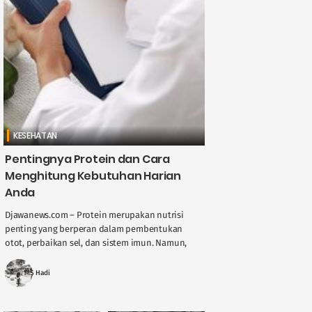
KESEHATAN
Pentingnya Protein dan Cara
Menghitung Kebutuhan Harian
Anda
Djawanews.com – Protein merupakan nutrisi
penting yang berperan dalam pembentukan
otot, perbaikan sel, dan sistem imun. Namun,
kebutuhan protein tiap orang tidaklah sama.
Faktor seperti usia, jenis ....
MS Hadi