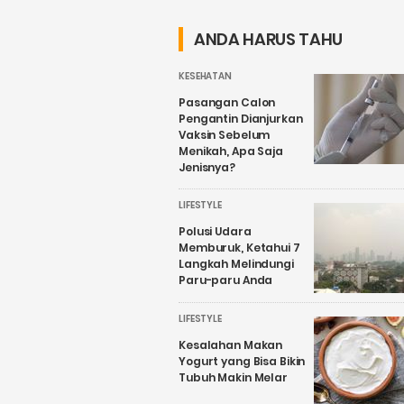
untuk
Saat Sahur dan
Kesehatan
Buka Puasa
ANDA HARUS TAHU
KESEHATAN
Pasangan Calon
Pengantin Dianjurkan
Vaksin Sebelum
Menikah, Apa Saja
Jenisnya?
LIFESTYLE
Polusi Udara
Memburuk, Ketahui 7
Langkah Melindungi
Paru-paru Anda
LIFESTYLE
Kesalahan Makan
Yogurt yang Bisa Bikin
Tubuh Makin Melar