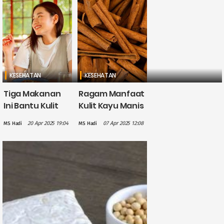
KESEHATAN
KESEHATAN
Tiga Makanan
Ragam Manfaat
Ini Bantu Kulit
Kulit Kayu Manis
Cerah dan Awet
untuk
20 Apr 2025 19:04
07 Apr 2025 12:08
MS Hadi
MS Hadi
Muda
Kesehatan,
Salah Satunya
Kaya
Antioksidan