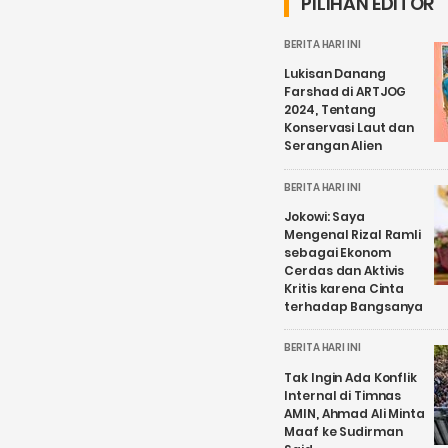
PILIHAN EDITOR
BERITA HARI INI
Lukisan Danang
Farshad di ARTJOG
2024, Tentang
Konservasi Laut dan
Serangan Alien
BERITA HARI INI
Jokowi: Saya
Mengenal Rizal Ramli
sebagai Ekonom
Cerdas dan Aktivis
Kritis karena Cinta
terhadap Bangsanya
BERITA HARI INI
Tak Ingin Ada Konflik
Internal di Timnas
AMIN, Ahmad Ali Minta
Maaf ke Sudirman