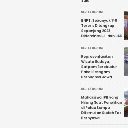
Said
BERITA HARI INI
BNPT: Sebanyak 148
Teroris Ditangkap
Sepanjang 2023,
Didominasi JII dan JAD
BERITA HARI INI
Representasikan
Wisata Budaya,
Satpam Borobudur
Pakai Seragam
Bernuansa Jawa
BERITA HARI INI
Mahasiswa IPB yang
Hilang Saat Penelitian
di Pulau Sempu
Ditemukan Sudah Tak
Bernyawa