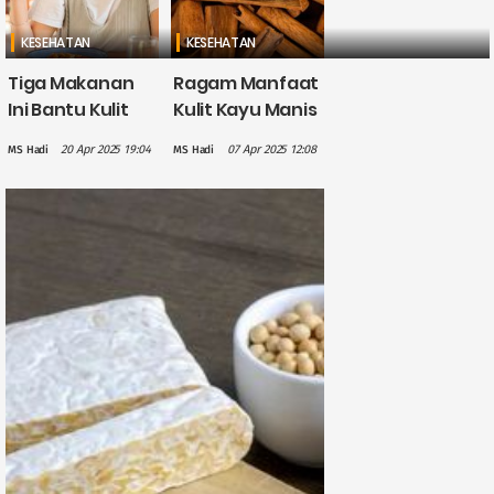
KESEHATAN
KESEHATAN
Tiga Makanan
Ragam Manfaat
Ini Bantu Kulit
Kulit Kayu Manis
Cerah dan Awet
untuk
20 Apr 2025 19:04
07 Apr 2025 12:08
MS Hadi
MS Hadi
Muda
Kesehatan,
Salah Satunya
Kaya
Antioksidan