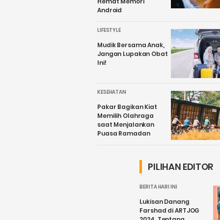
Hemat Memori
Android
LIFESTYLE
Mudik Bersama Anak,
Jangan Lupakan Obat
Ini!
KESEHATAN
Pakar Bagikan Kiat
Memilih Olahraga
saat Menjalankan
Puasa Ramadan
PILIHAN EDITOR
BERITA HARI INI
Lukisan Danang
Farshad di ARTJOG
2024, Tentang