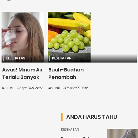
KESEHATAN
KESEHATAN
Awas! Minum Air
Buah-Buahan
Terlalu Banyak
Penambah
dalam Waktu
Energi yang
02 Apr 2025 21:09
23 Mar 2025 08:05
MS Hadi
MS Hadi
Singkat Bisa
Cocok
Berbahaya
Dikonsumsi
untuk
Saat Sahur dan
Kesehatan
Buka Puasa
ANDA HARUS TAHU
KESEHATAN