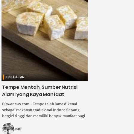
KESEHATAN
Tempe Mentah, Sumber Nutrisi
Alami yang Kaya Manfaat
Djawanews.com – Tempe telah lama dikenal
sebagai makanan tradisional Indonesia yang
bergizi tinggi dan memiliki banyak manfaat bagi
kesehatan. Kebanyakan orang mengonsumsi
tempe setelah dimasak, baik digoreng, ....
MS Hadi