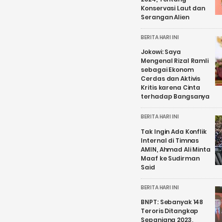
Konservasi Laut dan
Serangan Alien
BERITA HARI INI
Jokowi: Saya
Mengenal Rizal Ramli
sebagai Ekonom
Cerdas dan Aktivis
Kritis karena Cinta
terhadap Bangsanya
BERITA HARI INI
Tak Ingin Ada Konflik
Internal di Timnas
AMIN, Ahmad Ali Minta
Maaf ke Sudirman
Said
BERITA HARI INI
BNPT: Sebanyak 148
Teroris Ditangkap
Sepanjang 2023,