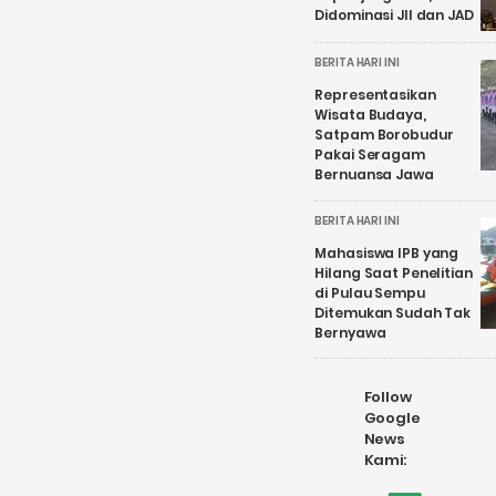
Didominasi JII dan JAD
BERITA HARI INI
Representasikan
Wisata Budaya,
Satpam Borobudur
Pakai Seragam
Bernuansa Jawa
BERITA HARI INI
Mahasiswa IPB yang
Hilang Saat Penelitian
di Pulau Sempu
Ditemukan Sudah Tak
Bernyawa
Follow
Google
News
Kami: