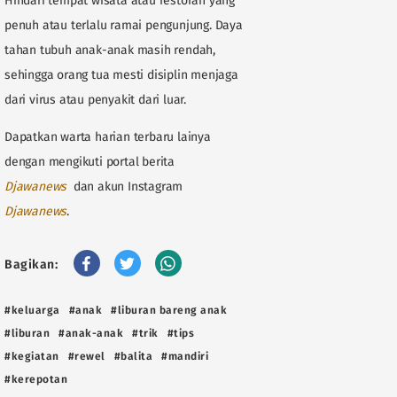
Hindari tempat wisata atau restoran yang
penuh atau terlalu ramai pengunjung. Daya
tahan tubuh anak-anak masih rendah,
sehingga orang tua mesti disiplin menjaga
dari virus atau penyakit dari luar.
Dapatkan warta harian terbaru lainya
dengan mengikuti portal berita
Djawanews
dan akun Instagram
Djawanews
.
Bagikan:
#keluarga
#anak
#liburan bareng anak
#liburan
#anak-anak
#trik
#tips
#kegiatan
#rewel
#balita
#mandiri
#kerepotan