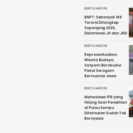
BERITA HARI INI
BNPT: Sebanyak 148
Teroris Ditangkap
Sepanjang 2023,
Didominasi JII dan JAD
BERITA HARI INI
Representasikan
Wisata Budaya,
Satpam Borobudur
Pakai Seragam
Bernuansa Jawa
BERITA HARI INI
Mahasiswa IPB yang
Hilang Saat Penelitian
di Pulau Sempu
Ditemukan Sudah Tak
Bernyawa