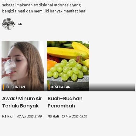
sebagai makanan tradisional Indonesia yang
bergizi tinggi dan memiliki banyak manfaat bagi
kesehatan. Kebanyakan orang mengonsumsi
tempe setelah dimasak, baik digoreng, ....
MS Hadi
KESEHATAN
KESEHATAN
Awas! Minum Air
Buah-Buahan
Terlalu Banyak
Penambah
dalam Waktu
Energi yang
02 Apr 2025 21:09
23 Mar 2025 08:05
MS Hadi
MS Hadi
Singkat Bisa
Cocok
Berbahaya
Dikonsumsi
untuk
Saat Sahur dan