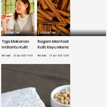
KESEHATAN
KESEHATAN
Tiga Makanan
Ragam Manfaat
Ini Bantu Kulit
Kulit Kayu Manis
Cerah dan Awet
untuk
20 Apr 2025 19:04
07 Apr 2025 12:08
MS Hadi
MS Hadi
Muda
Kesehatan,
Salah Satunya
Kaya
Antioksidan