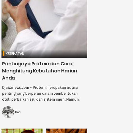
KESEHATAN
Pentingnya Protein dan Cara
Menghitung Kebutuhan Harian
Anda
Djawanews.com – Protein merupakan nutrisi
penting yang berperan dalam pembentukan
otot, perbaikan sel, dan sistem imun. Namun,
kebutuhan protein tiap orang tidaklah sama.
Faktor seperti usia, jenis ....
MS Hadi