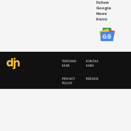
Follow
Google
News
Kami:
TENTANG
KONTAK
KAMI
KAMI
PRIVACY
REDAKSI
POLICY
PEDOMAN
KARIR
MEDIA
SIBER
fb
tw
ig