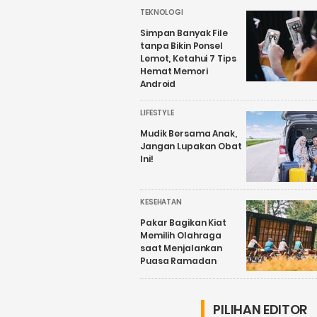
TEKNOLOGI
Simpan Banyak File
tanpa Bikin Ponsel
Lemot, Ketahui 7 Tips
Hemat Memori
Android
LIFESTYLE
Mudik Bersama Anak,
Jangan Lupakan Obat
Ini!
KESEHATAN
Pakar Bagikan Kiat
Memilih Olahraga
saat Menjalankan
Puasa Ramadan
PILIHAN EDITOR