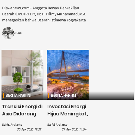
Djawanews.com - Anggota Dewan Perwakilan
Daerah (DPD) RI DIY, Dr. H. Hilmy Muhammad, M.A.
menegaskan bahwa Daerah Istimewa Yogyakarta
memegang peran penting dalam menjaga
stabilitas ....
MS Hadi
BERITA HARI INI
BERITA HARI INI
Transisi Energi di
Investasi Energi
Asia Didorong
Hijau Meningkat,
British
CATL Himpun
Saiful Ardianto
Saiful Ardianto
International
Dana US$5
30 Apr 2026 19:29
29 Apr 2026 14:54