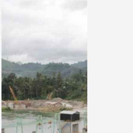
Investment
Miliar?
dengan
Pendanaan £1,1
Miliar