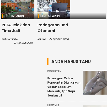
BERITA HARI INI
BERITA HARI INI
PLTA Jelok dan
Peringatan Hari
Timo Jadi
Otonomi
Perhatian PLN
Daerah, Gus
25 Apr 2026 10:18
Saiful Ardianto
MS Hadi
dalam
Hilmy: Hak
27 Apr 2026 20:21
Penguatan
Daerah Harus
Wisata Air
Nyata, Bukan
Candirejo,
Sekadar
ANDA HARUS TAHU
Kenapa?
Wacana
KESEHATAN
Pasangan Calon
Pengantin Dianjurkan
Vaksin Sebelum
Menikah, Apa Saja
Jenisnya?
LIFESTYLE