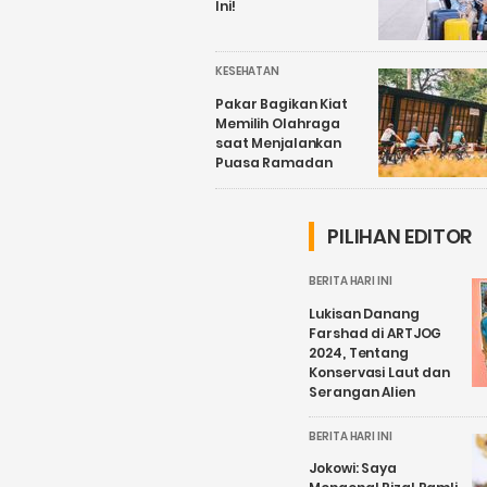
Ini!
KESEHATAN
Pakar Bagikan Kiat
Memilih Olahraga
saat Menjalankan
Puasa Ramadan
PILIHAN EDITOR
BERITA HARI INI
Lukisan Danang
Farshad di ARTJOG
2024, Tentang
Konservasi Laut dan
Serangan Alien
BERITA HARI INI
Jokowi: Saya