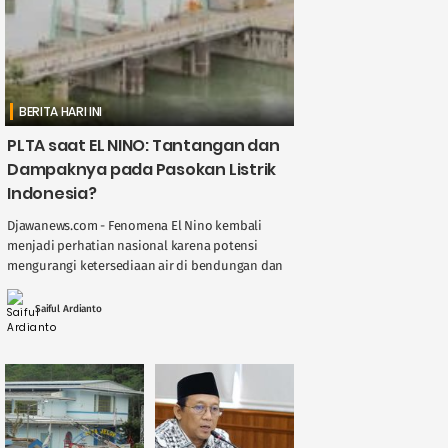
BERITA HARI INI
PLTA saat EL NINO: Tantangan dan
Dampaknya pada Pasokan Listrik
Indonesia?
Djawanews.com - Fenomena El Nino kembali
menjadi perhatian nasional karena potensi
mengurangi ketersediaan air di bendungan dan
sungai, berdampak langsung pada kinerja
Pembangkit Listrik Tenaga Air ( ....
Saiful Ardianto