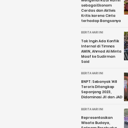
Mengenal Rizal Ramli
sebagai Ekonom
Cerdas dan Aktivis
Kritis karena Cinta
terhadap Bangsanya
BERITA HARI INI
Tak Ingin Ada Konflik
Internal di Timnas
AMIN, Ahmad Ali Minta
Maaf ke Sudirman
Said
BERITA HARI INI
BNPT: Sebanyak 148
Teroris Ditangkap
Sepanjang 2023,
Didominasi JII dan JAD
BERITA HARI INI
Representasikan
Wisata Budaya,
Satpam Borobudur