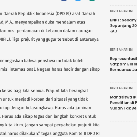
BERITA HARI INI
 Daerah Republik Indonesia (DPD RI) asal Daerah
BNPT: Sebanya
ad, M.A., menyampaikan duka mendalam atas
Sepanjang 202
ankan misi perdamaian di Lebanon dalam naungan
JAD
IFIL). Tiga prajurit yang gugur tersebut di antaranya
BERITA HARI INI
Representasi
 menegaskan bahwa peristiwa ini tidak boleh
Satpam Boro
 misi internasional. Negara harus hadir dengan sikap
Bernuansa J
BERITA HARI INI
 keras bagi kita semua. Prajurit kita berangkat
Mahasiswa IP
ntuk menjadi korban dari situasi yang tidak
Penelitian d
k cukup dengan belasungkawa. Harus ada jaminan
Sudah Tak B
n. Harus ada sikap tegas dan langkah konkret untuk
g kita kirim. Jangan sampai pengabdian prajurit kita
otal harus dilakukan,” tegas anggota Komite II DPD RI