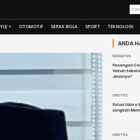
TYLE
OTOMOTIF
SEPAK BOLA
SPORT
TEKNOLOGI
ANDA H
KESEHATAN
Pasangan Cal
Vaksin Sebel
Jenisnya?
LIFESTYLE
Polusi Udara
Langkah Meli
LIFESTYLE