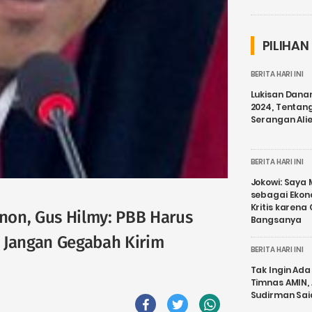
PILIHAN
BERITA HARI INI
Lukisan Dana
2024, Tentang
Serangan Ali
BERITA HARI INI
Jokowi: Saya 
sebagai Ekon
Kritis karena
anon, Gus Hilmy: PBB Harus
Bangsanya
 Jangan Gegabah Kirim
BERITA HARI INI
Tak Ingin Ada 
Timnas AMIN,
Sudirman Sai