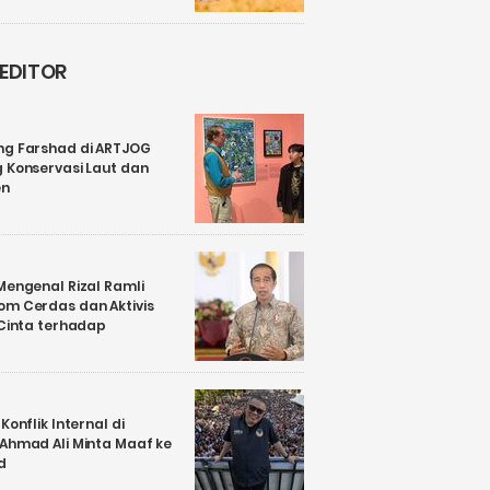
 EDITOR
ng Farshad di ARTJOG
 Konservasi Laut dan
en
Mengenal Rizal Ramli
om Cerdas dan Aktivis
 Cinta terhadap
Konflik Internal di
 Ahmad Ali Minta Maaf ke
d