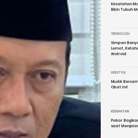
Kesalahan Ma
Bikin Tubuh M
TEKNOLOGI
Simpan Banyak
Lemot, Ketah
Android
LIFESTYLE
Mudik Bersam
Obat Ini!
KESEHATAN
Pakar Bagika
saat Menjal