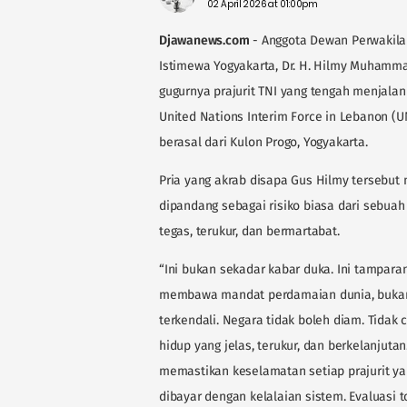
02 April 2026 at 01:00pm
Djawanews.com
- Anggota Dewan Perwakilan
Istimewa Yogyakarta, Dr. H. Hilmy Muhamm
gugurnya prajurit TNI yang tengah menjal
United Nations Interim Force in Lebanon (UN
berasal dari Kulon Progo, Yogyakarta.
Pria yang akrab disapa Gus Hilmy tersebut
dipandang sebagai risiko biasa dari sebuah
tegas, terukur, dan bermartabat.
“Ini bukan sekadar kabar duka. Ini tamparan
membawa mandat perdamaian dunia, bukan u
terkendali. Negara tidak boleh diam. Tida
hidup yang jelas, terukur, dan berkelanjuta
memastikan keselamatan setiap prajurit yan
dibayar dengan kelalaian sistem. Evaluasi t