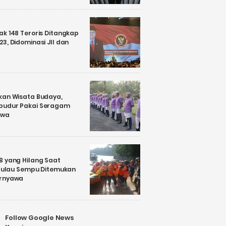
k 148 Teroris Ditangkap
3, Didominasi JII dan
kan Wisata Budaya,
budur Pakai Seragam
awa
B yang Hilang Saat
i Pulau Sempu Ditemukan
ernyawa
Follow Google News