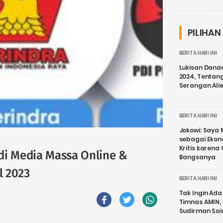
PILIHAN
BERITA HARI INI
Lukisan Dana
2024, Tentang
Serangan Ali
BERITA HARI INI
Jokowi: Saya 
sebagai Ekon
Kritis karena
k di Media Massa Online &
Bangsanya
l 2023
BERITA HARI INI
Tak Ingin Ada 
Timnas AMIN,
Sudirman Sai