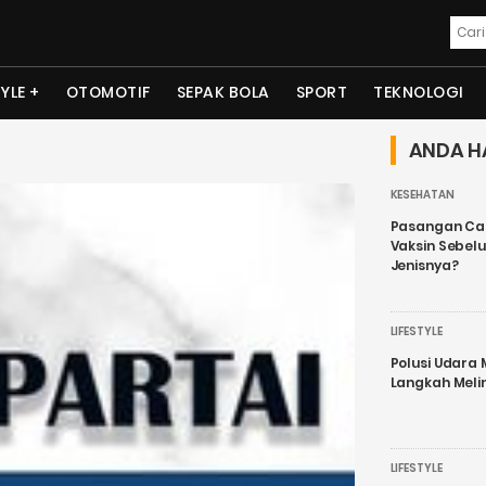
TYLE
OTOMOTIF
SEPAK BOLA
SPORT
TEKNOLOGI
ANDA H
KESEHATAN
Pasangan Cal
Vaksin Sebel
Jenisnya?
LIFESTYLE
Polusi Udara
Langkah Meli
LIFESTYLE