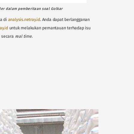
ler dalam pemberitaan soal Golkar
ya di
analysis.netray.id
. Anda dapat berlangganan
ay.id
untuk melakukan pemantauan terhadap isu
n secara
real time
.