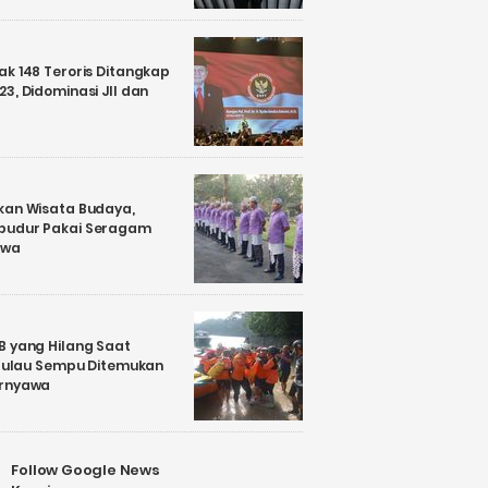
k 148 Teroris Ditangkap
3, Didominasi JII dan
kan Wisata Budaya,
budur Pakai Seragam
awa
B yang Hilang Saat
i Pulau Sempu Ditemukan
ernyawa
Follow Google News