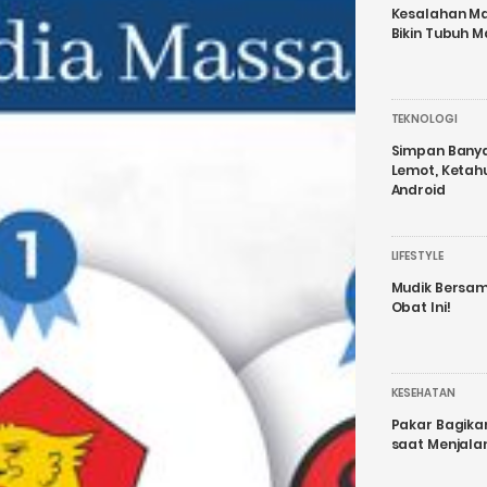
Kesalahan Ma
Bikin Tubuh M
TEKNOLOGI
Simpan Banyak
Lemot, Ketah
Android
LIFESTYLE
Mudik Bersam
Obat Ini!
KESEHATAN
Pakar Bagika
saat Menjal