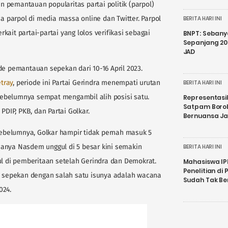
an pemantauan popularitas partai politik (parpol)
 parpol di media massa online dan Twitter. Parpol
BERITA HARI INI
ait partai-partai yang lolos verifikasi sebagai
BNPT: Sebanya
Sepanjang 202
JAD
de pemantauan sepekan dari 10-16 April 2023.
tray
, periode ini Partai Gerindra menempati urutan
BERITA HARI INI
ebelumnya sempat mengambil alih posisi satu.
Representasi
Satpam Boro
PDIP, PKB, dan Partai Golkar.
Bernuansa J
belumnya, Golkar hampir tidak pernah masuk 5
iasanya Nasdem unggul di 5 besar kini semakin
BERITA HARI INI
ul di pemberitaan setelah Gerindra dan Demokrat.
Mahasiswa IP
Penelitian d
ma sepekan dengan salah satu isunya adalah wacana
Sudah Tak B
024.