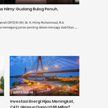
 Hilmy: Gudang Bulog Penuh,
rah (DPD) RI DIY, Dr. H. Hilmy Muhammad, M.A.
memegang peran penting dalam menjaga stabilitas ....
BERITA HARI INI
Investasi Energi Hijau Meningkat,
CATL Himpun Dana US$5 Miliar?