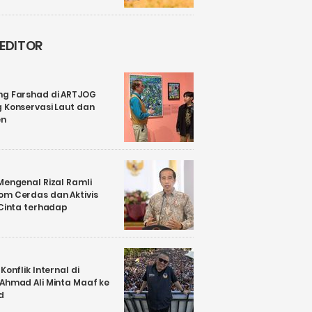
 EDITOR
ng Farshad di ARTJOG
 Konservasi Laut dan
en
Mengenal Rizal Ramli
om Cerdas dan Aktivis
 Cinta terhadap
Konflik Internal di
 Ahmad Ali Minta Maaf ke
d