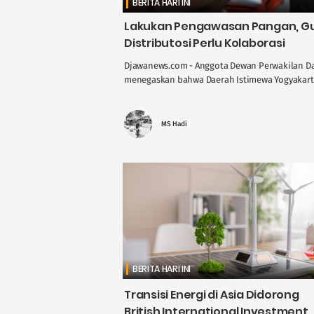
BERITA HARI INI
Lakukan Pengawasan Pangan, Gus
Distributosi Perlu Kolaborasi
Djawanews.com - Anggota Dewan Perwakilan Dae
menegaskan bahwa Daerah Istimewa Yogyakarta 
MS Hadi
BERITA HARI INI
Transisi Energi di Asia Didorong
British International Investment