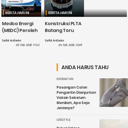
BERITA HARI INI
BERITA HARI INI
Medco Energi
Konstruksi PLTA
(MEDC) Peroleh
Batang Toru
Kredit Rp800
Bakal Kena
Saiful Ardianto
Saiful Ardianto
Miliar untuk
Perombakan,
05 Feb 2026 17:43
04 Feb 2026 13:09
Perkuat
Apa
Pendanaan, Kok
Penyebabnya?
Bisa?
ANDA HARUS TAHU
KESEHATAN
Pasangan Calon
Pengantin Dianjurkan
Vaksin Sebelum
Menikah, Apa Saja
Jenisnya?
LIFESTYLE