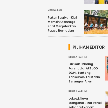
KESEHATAN
Pakar Bagikan Kiat
Memilih Olahraga
saat Menjalankan
Puasa Ramadan
PILIHAN EDITOR
BERITA HARI INI
Lukisan Danang
Farshad di ARTJOG
2024, Tentang
Konservasi Laut dan
Serangan Alien
BERITA HARI INI
Jokowi: Saya
Mengenal Rizal Ramli
sebagai Ekonom