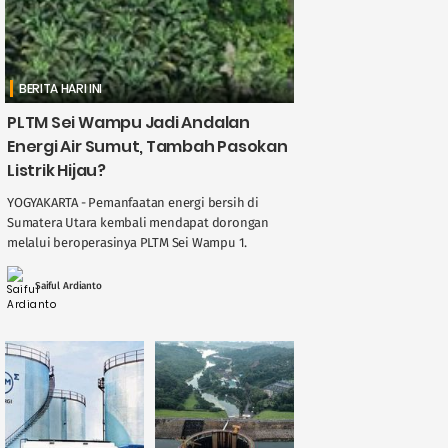
BERITA HARI INI
PLTM Sei Wampu Jadi Andalan
Energi Air Sumut, Tambah Pasokan
Listrik Hijau?
YOGYAKARTA - Pemanfaatan energi bersih di
Sumatera Utara kembali mendapat dorongan
melalui beroperasinya PLTM Sei Wampu 1.
Pembangkit Listrik Tenaga Minihidro ini berada
di Desa Kuta Gajah, Kabupaten ....
Saiful Ardianto