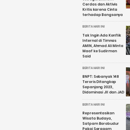
Cerdas dan Aktivis
Kritis karena Cinta
terhadap Bangsanya
BERITA HARI INI
Tak Ingin Ada Konflik
Internal di Timnas
AMIN, Ahmad Ali Minta
Maaf ke Sudirman
Said
BERITA HARI INI
BNPT: Sebanyak 148
Teroris Ditangkap
Sepanjang 2023,
Didominasi JII dan JAD
BERITA HARI INI
Representasikan
Wisata Budaya,
Satpam Borobudur
Pakai Seragam