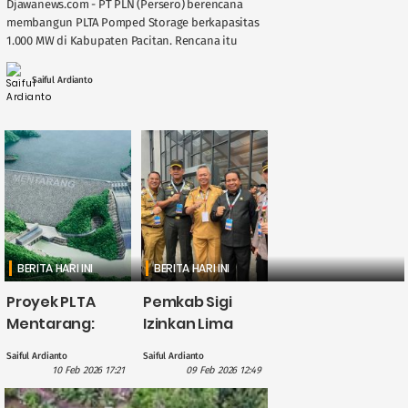
Djawanews.com - PT PLN (Persero) berencana
membangun PLTA Pomped Storage berkapasitas
1.000 MW di Kabupaten Pacitan. Rencana itu
disampaikan dalam pertemuan jajaran PLN
dengan Bupati Pacitan Indrata ....
Saiful Ardianto
BERITA HARI INI
BERITA HARI INI
Proyek PLTA
Pemkab Sigi
Mentarang:
Izinkan Lima
Pembahasan
Lokasi PLTA
Saiful Ardianto
Saiful Ardianto
yang Beredar di
Ramah
10 Feb 2026 17:21
09 Feb 2026 12:49
Masyarakat
Lingkungan