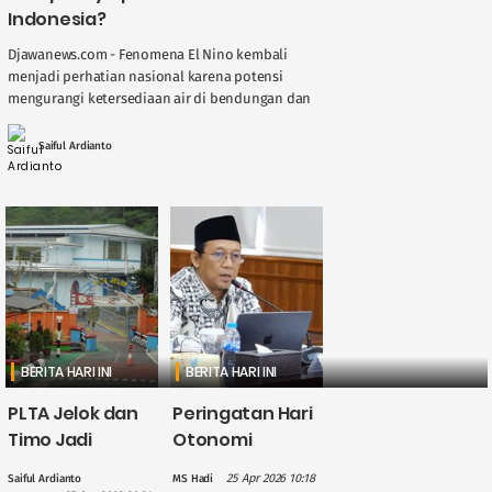
Indonesia?
Djawanews.com - Fenomena El Nino kembali
menjadi perhatian nasional karena potensi
mengurangi ketersediaan air di bendungan dan
sungai, berdampak langsung pada kinerja
Pembangkit Listrik Tenaga Air ( ....
Saiful Ardianto
BERITA HARI INI
BERITA HARI INI
PLTA Jelok dan
Peringatan Hari
Timo Jadi
Otonomi
Perhatian PLN
Daerah, Gus
25 Apr 2026 10:18
Saiful Ardianto
MS Hadi