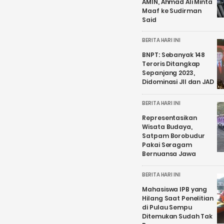
AMIN, Ahmad Ali Minta
Maaf ke Sudirman
Said
BERITA HARI INI
BNPT: Sebanyak 148
Teroris Ditangkap
Sepanjang 2023,
Didominasi JII dan JAD
BERITA HARI INI
Representasikan
Wisata Budaya,
Satpam Borobudur
Pakai Seragam
Bernuansa Jawa
BERITA HARI INI
Mahasiswa IPB yang
Hilang Saat Penelitian
di Pulau Sempu
Ditemukan Sudah Tak