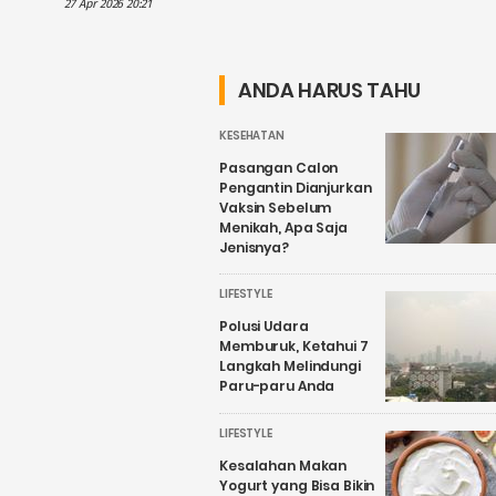
dalam
Hilmy: Hak
27 Apr 2026 20:21
Penguatan
Daerah Harus
Wisata Air
Nyata, Bukan
Candirejo,
Sekadar
ANDA HARUS TAHU
Kenapa?
Wacana
KESEHATAN
Pasangan Calon
Pengantin Dianjurkan
Vaksin Sebelum
Menikah, Apa Saja
Jenisnya?
LIFESTYLE
Polusi Udara
Memburuk, Ketahui 7
Langkah Melindungi
Paru-paru Anda
LIFESTYLE
Kesalahan Makan
Yogurt yang Bisa Bikin