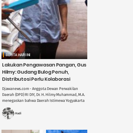
BERITA HARI INI
Lakukan Pengawasan Pangan, Gus
Hilmy: Gudang Bulog Penuh,
Distributosi Perlu Kolaborasi
Djawanews.com - Anggota Dewan Perwakilan
Daerah (DPD) RI DIY, Dr. H. Hilmy Muhammad, M.A.
menegaskan bahwa Daerah Istimewa Yogyakarta
memegang peran penting dalam menjaga
stabilitas ....
MS Hadi