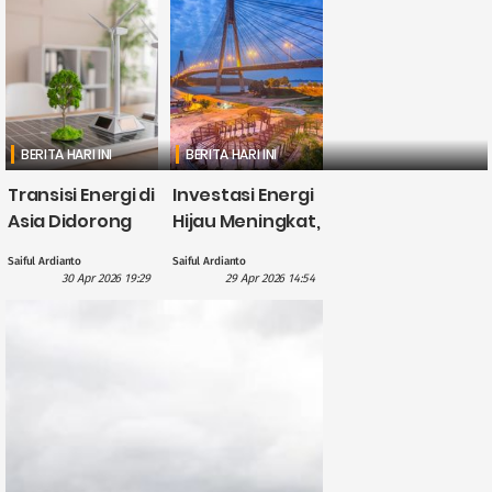
BERITA HARI INI
BERITA HARI INI
Transisi Energi di
Investasi Energi
Asia Didorong
Hijau Meningkat,
British
CATL Himpun
Saiful Ardianto
Saiful Ardianto
International
Dana US$5
30 Apr 2026 19:29
29 Apr 2026 14:54
Investment
Miliar?
dengan
Pendanaan £1,1
Miliar