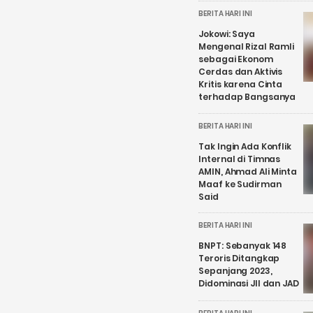
BERITA HARI INI
Jokowi: Saya
Mengenal Rizal Ramli
sebagai Ekonom
Cerdas dan Aktivis
Kritis karena Cinta
terhadap Bangsanya
BERITA HARI INI
Tak Ingin Ada Konflik
Internal di Timnas
AMIN, Ahmad Ali Minta
Maaf ke Sudirman
Said
BERITA HARI INI
BNPT: Sebanyak 148
Teroris Ditangkap
Sepanjang 2023,
Didominasi JII dan JAD