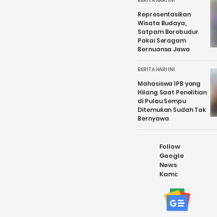
BERITA HARI INI
Representasikan
Wisata Budaya,
Satpam Borobudur
Pakai Seragam
Bernuansa Jawa
BERITA HARI INI
Mahasiswa IPB yang
Hilang Saat Penelitian
di Pulau Sempu
Ditemukan Sudah Tak
Bernyawa
Follow
Google
News
Kami: