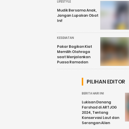
LIFESTYLE
Mudik Bersama Anak,
Jangan Lupakan Obat
Ini!
KESEHATAN
Pakar Bagikan Kiat
Memilih Olahraga
saat Menjalankan
Puasa Ramadan
PILIHAN EDITOR
BERITA HARI INI
Lukisan Danang
Farshad di ARTJOG
2024, Tentang
Konservasi Laut dan
Serangan Alien