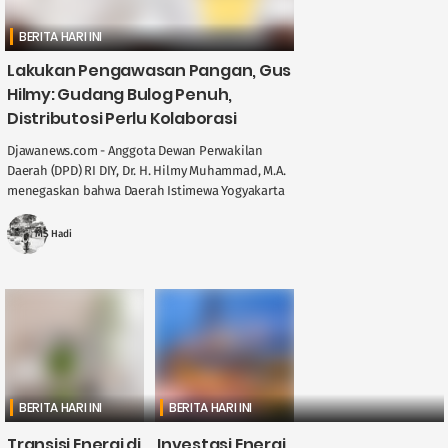
BERITA HARI INI
Lakukan Pengawasan Pangan, Gus
Hilmy: Gudang Bulog Penuh,
Distributosi Perlu Kolaborasi
Djawanews.com - Anggota Dewan Perwakilan
Daerah (DPD) RI DIY, Dr. H. Hilmy Muhammad, M.A.
menegaskan bahwa Daerah Istimewa Yogyakarta
memegang peran penting dalam menjaga
stabilitas ....
MS Hadi
BERITA HARI INI
BERITA HARI INI
Transisi Energi di
Investasi Energi