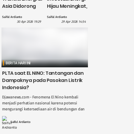
Asia Didorong
Hijau Meningkat,
British
CATL Himpun
Saiful Ardianto
Saiful Ardianto
International
Dana US$5
30 Apr 2026 19:29
29 Apr 2026 14:54
Investment
Miliar?
dengan
Pendanaan £1,1
Miliar
BERITA HARI INI
PLTA saat EL NINO: Tantangan dan
Dampaknya pada Pasokan Listrik
Indonesia?
Djawanews.com - Fenomena El Nino kembali
menjadi perhatian nasional karena potensi
mengurangi ketersediaan air di bendungan dan
sungai, berdampak langsung pada kinerja
Pembangkit Listrik Tenaga Air ( ....
Saiful Ardianto