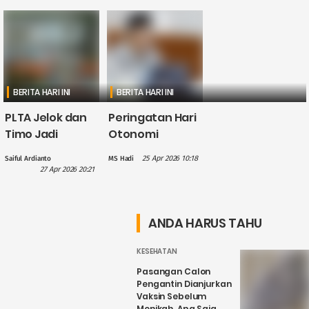
BERITA HARI INI
BERITA HARI INI
PLTA Jelok dan
Peringatan Hari
Timo Jadi
Otonomi
Perhatian PLN
Daerah, Gus
25 Apr 2026 10:18
Saiful Ardianto
MS Hadi
dalam
Hilmy: Hak
27 Apr 2026 20:21
Penguatan
Daerah Harus
Wisata Air
Nyata, Bukan
Candirejo,
Sekadar
ANDA HARUS TAHU
Kenapa?
Wacana
KESEHATAN
Pasangan Calon
Pengantin Dianjurkan
Vaksin Sebelum
Menikah, Apa Saja