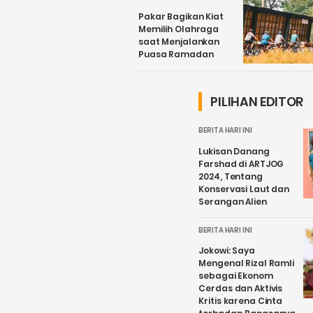
Pakar Bagikan Kiat
Memilih Olahraga
saat Menjalankan
Puasa Ramadan
PILIHAN EDITOR
BERITA HARI INI
Lukisan Danang
Farshad di ARTJOG
2024, Tentang
Konservasi Laut dan
Serangan Alien
BERITA HARI INI
Jokowi: Saya
Mengenal Rizal Ramli
sebagai Ekonom
Cerdas dan Aktivis
Kritis karena Cinta