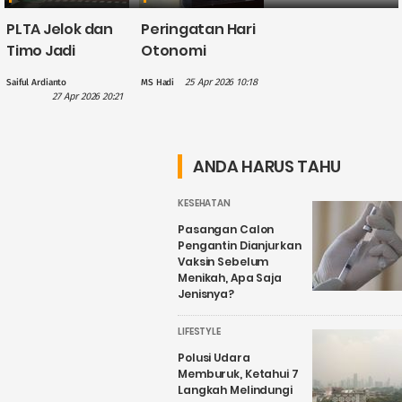
PLTA Jelok dan
Peringatan Hari
Timo Jadi
Otonomi
Perhatian PLN
Daerah, Gus
25 Apr 2026 10:18
Saiful Ardianto
MS Hadi
dalam
Hilmy: Hak
27 Apr 2026 20:21
Penguatan
Daerah Harus
Wisata Air
Nyata, Bukan
Candirejo,
Sekadar
ANDA HARUS TAHU
Kenapa?
Wacana
KESEHATAN
Pasangan Calon
Pengantin Dianjurkan
Vaksin Sebelum
Menikah, Apa Saja
Jenisnya?
LIFESTYLE
Polusi Udara
Memburuk, Ketahui 7
Langkah Melindungi