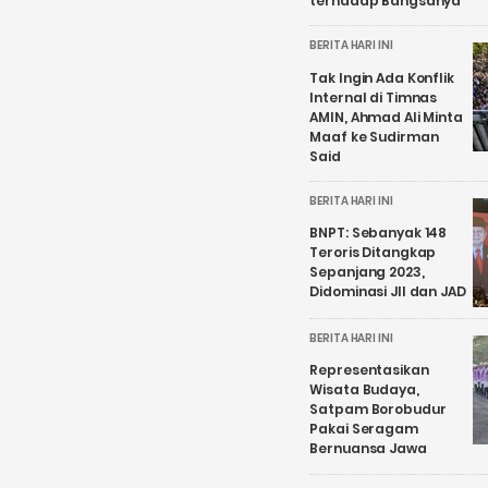
terhadap Bangsanya
BERITA HARI INI
Tak Ingin Ada Konflik
Internal di Timnas
AMIN, Ahmad Ali Minta
Maaf ke Sudirman
Said
BERITA HARI INI
BNPT: Sebanyak 148
Teroris Ditangkap
Sepanjang 2023,
Didominasi JII dan JAD
BERITA HARI INI
Representasikan
Wisata Budaya,
Satpam Borobudur
Pakai Seragam
Bernuansa Jawa