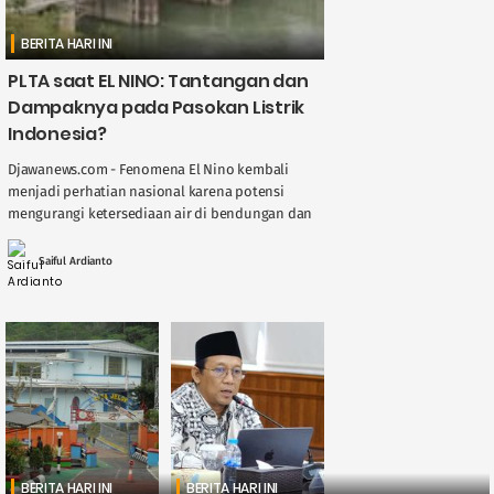
BERITA HARI INI
PLTA saat EL NINO: Tantangan dan
Dampaknya pada Pasokan Listrik
Indonesia?
Djawanews.com - Fenomena El Nino kembali
menjadi perhatian nasional karena potensi
mengurangi ketersediaan air di bendungan dan
sungai, berdampak langsung pada kinerja
Pembangkit Listrik Tenaga Air ( ....
Saiful Ardianto
BERITA HARI INI
BERITA HARI INI