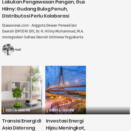
Lakukan Pengawasan Pangan, Gus
Hilmy: Gudang Bulog Penuh,
Distributosi Perlu Kolaborasi
Djawanews.com - Anggota Dewan Perwakilan
Daerah (DPD) RI DIY, Dr. H. Hilmy Muhammad, M.A.
menegaskan bahwa Daerah Istimewa Yogyakarta
memegang peran penting dalam menjaga
stabilitas ....
MS Hadi
BERITA HARI INI
BERITA HARI INI
Transisi Energi di
Investasi Energi
Asia Didorong
Hijau Meningkat,