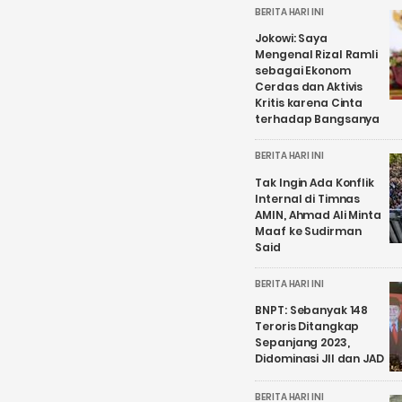
BERITA HARI INI
Jokowi: Saya
Mengenal Rizal Ramli
sebagai Ekonom
Cerdas dan Aktivis
Kritis karena Cinta
terhadap Bangsanya
BERITA HARI INI
Tak Ingin Ada Konflik
Internal di Timnas
AMIN, Ahmad Ali Minta
Maaf ke Sudirman
Said
BERITA HARI INI
BNPT: Sebanyak 148
Teroris Ditangkap
Sepanjang 2023,
Didominasi JII dan JAD
BERITA HARI INI