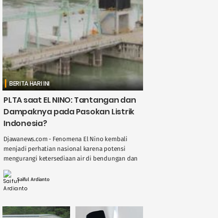
BERITA HARI INI
PLTA saat EL NINO: Tantangan dan
Dampaknya pada Pasokan Listrik
Indonesia?
Djawanews.com - Fenomena El Nino kembali
menjadi perhatian nasional karena potensi
mengurangi ketersediaan air di bendungan dan
sungai, berdampak langsung pada kinerja
Pembangkit Listrik Tenaga Air ( ....
Saiful Ardianto