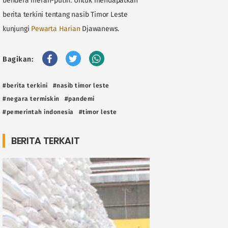
bendera merah-putih. Untuk mendapatkan
berita terkini tentang nasib Timor Leste
kunjungi
Pewarta Harian
Djawanews.
Bagikan:
#berita terkini
#nasib timor leste
#negara termiskin
#pandemi
#pemerintah indonesia
#timor leste
BERITA TERKAIT