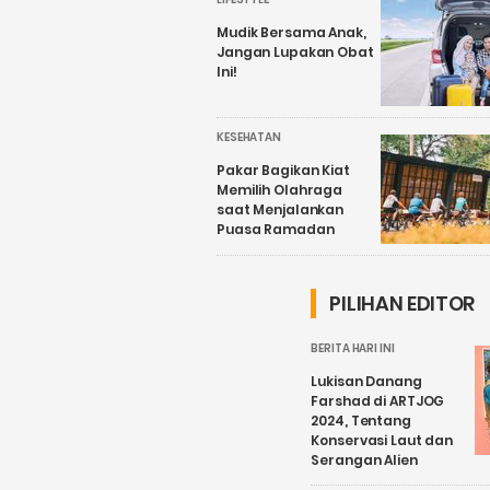
Mudik Bersama Anak,
Jangan Lupakan Obat
Ini!
KESEHATAN
Pakar Bagikan Kiat
Memilih Olahraga
saat Menjalankan
Puasa Ramadan
PILIHAN EDITOR
BERITA HARI INI
Lukisan Danang
Farshad di ARTJOG
2024, Tentang
Konservasi Laut dan
Serangan Alien