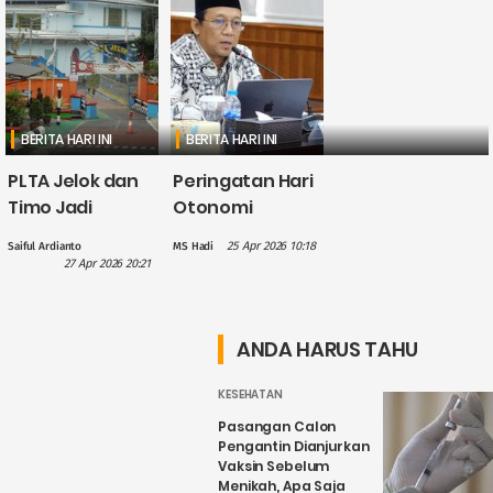
BERITA HARI INI
BERITA HARI INI
PLTA Jelok dan
Peringatan Hari
Timo Jadi
Otonomi
Perhatian PLN
Daerah, Gus
25 Apr 2026 10:18
Saiful Ardianto
MS Hadi
dalam
Hilmy: Hak
27 Apr 2026 20:21
Penguatan
Daerah Harus
Wisata Air
Nyata, Bukan
Candirejo,
Sekadar
ANDA HARUS TAHU
Kenapa?
Wacana
KESEHATAN
Pasangan Calon
Pengantin Dianjurkan
Vaksin Sebelum
Menikah, Apa Saja