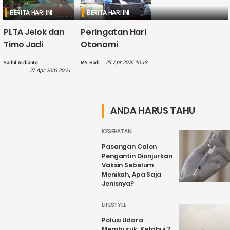
BERITA HARI INI
BERITA HARI INI
PLTA Jelok dan
Peringatan Hari
Timo Jadi
Otonomi
Perhatian PLN
Daerah, Gus
25 Apr 2026 10:18
Saiful Ardianto
MS Hadi
dalam
Hilmy: Hak
27 Apr 2026 20:21
Penguatan
Daerah Harus
Wisata Air
Nyata, Bukan
Candirejo,
Sekadar
ANDA HARUS TAHU
Kenapa?
Wacana
KESEHATAN
Pasangan Calon
Pengantin Dianjurkan
Vaksin Sebelum
Menikah, Apa Saja
Jenisnya?
LIFESTYLE
Polusi Udara
Memburuk, Ketahui 7