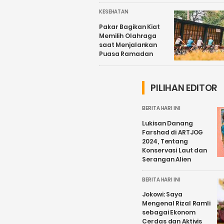
KESEHATAN
Pakar Bagikan Kiat
Memilih Olahraga
saat Menjalankan
Puasa Ramadan
PILIHAN EDITOR
BERITA HARI INI
Lukisan Danang
Farshad di ARTJOG
2024, Tentang
Konservasi Laut dan
Serangan Alien
BERITA HARI INI
Jokowi: Saya
Mengenal Rizal Ramli
sebagai Ekonom
Cerdas dan Aktivis