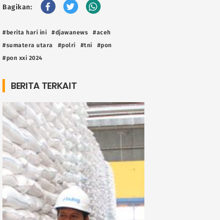
Bagikan:
#berita hari ini
#djawanews
#aceh
#sumatera utara
#polri
#tni
#pon
#pon xxi 2024
BERITA TERKAIT