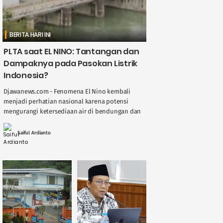
BERITA HARI INI
PLTA saat EL NINO: Tantangan dan
Dampaknya pada Pasokan Listrik
Indonesia?
Djawanews.com - Fenomena El Nino kembali
menjadi perhatian nasional karena potensi
mengurangi ketersediaan air di bendungan dan
sungai, berdampak langsung pada kinerja
Pembangkit Listrik Tenaga Air ( ....
Saiful Ardianto