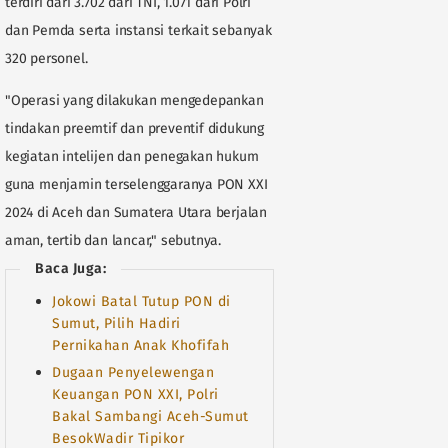
terdiri dari 3.702 dari TNI, 1.071 dari Polri
dan Pemda serta instansi terkait sebanyak
320 personel.
"Operasi yang dilakukan mengedepankan
tindakan preemtif dan preventif didukung
kegiatan intelijen dan penegakan hukum
guna menjamin terselenggaranya PON XXI
2024 di Aceh dan Sumatera Utara berjalan
aman, tertib dan lancar," sebutnya.
Baca Juga:
Jokowi Batal Tutup PON di
Sumut, Pilih Hadiri
Pernikahan Anak Khofifah
Dugaan Penyelewengan
Keuangan PON XXI, Polri
Bakal Sambangi Aceh-Sumut
BesokWadir Tipikor