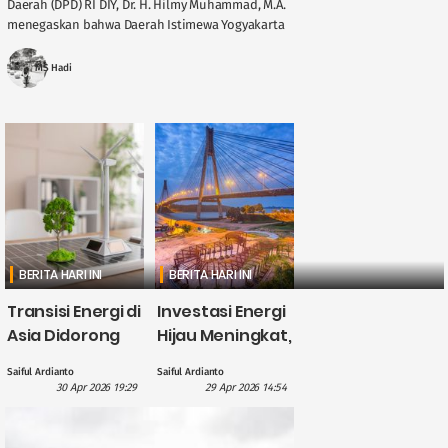
Daerah (DPD) RI DIY, Dr. H. Hilmy Muhammad, M.A.
menegaskan bahwa Daerah Istimewa Yogyakarta
memegang peran penting dalam menjaga
stabilitas ....
MS Hadi
BERITA HARI INI
BERITA HARI INI
Transisi Energi di
Investasi Energi
Asia Didorong
Hijau Meningkat,
British
CATL Himpun
Saiful Ardianto
Saiful Ardianto
International
Dana US$5
30 Apr 2026 19:29
29 Apr 2026 14:54
Investment
Miliar?
dengan