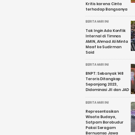
Kritis karena Cinta
terhadap Bangsanya
BERITA HARI INI
Tak Ingin Ada Konflik
Internal di Timnas
AMIN, Ahmad Ali Minta
Maaf ke Sudirman
Said
BERITA HARI INI
BNPT: Sebanyak 148
Teroris Ditangkap
Sepanjang 2023,
Didominasi JII dan JAD
BERITA HARI INI
Representasikan
Wisata Budaya,
Satpam Borobudur
Pakai Seragam
Bernuansa Jawa